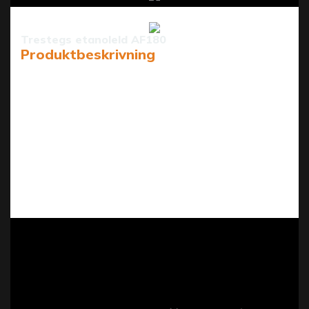
Trestegs etanoleld AF180
Produktbeskrivning
AF66 är en 180 cm intelligent etanolbrännare från Art
Fireplace Technology Limited, som kombinerar
banbrytande teknik med mysig atmosfär för hem och
kommersiella utrymmen.
Den har 3 justerbara lågnivåer (upp till 150,6 cm
breda) för anpassad värme, plus säkerhetsdetektorer
runtom (CO₂, värme, läckage etc.) som automatiskt
stänger av enheten om det uppstår något onormalt.