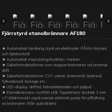
Fjärrstyrd etanolbrännare AF180
★ Automatisk tändning styrd via elektroder. PÅ/AV-brytare
och fjärrkontroll.
★ Automatisk insprutningsfunktion i tanken.
★ Säkerhetsdetektorer som stoppar brännaren vid onormal
drift.
★ Säkerhetsdetektorer: CO?, värme, brännnivå, tanknivå,
fyllnadsnivå, läckage etc...
★ LED-display: drifttid, felmeddelanden och pipljud.
★ Etanolbrännare i rostfritt stål. Topplattans tjocklek 3 mm.
<7>Elektroniskt styrd svensk elektrisk pump för påfyllning
av brännaren (från sjukvården)