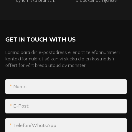
dynamiska bransch.
produkter och tjänster
GET IN TOUCH WITH US
Lämna bara din e-postadress eller ditt telefonnummer i
kontaktformuläret så kan vi skicka dig en kostnadsfri
offert för vårt breda utbud av mönster
Namn
E-Post:
Telefon/WhatsApp