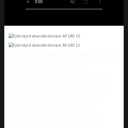
Riktig levande låga
utan skorsten
Vi presenterar den inbyggda bioetanolkaminen art-
fireplace – en plats där banbrytande teknik möter
tidlös estetik. Denna insats är utformad för kräsna
husägare, inredningsarkitekter och kommersiella
projektledare och integreras sömlöst i din
arkitektoniska vision och ger en fascinerande
flamupplevelse utan krångel med skorstenar,