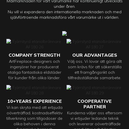
Målmarknaden för vårt varumärke har kontinuerligt utvecklats
under åren.
Nu vill vi expandera den internationella marknaden och med
självförtroende marknadsföra vårt varumärke ut i världen.
COMPANY STRENGTH
OUR ADVANTAGES
ArtFireplace-designers och
Välj oss. Vi lovar att göra allt
ingenjörer har producerat
som krävs för att säkerställa
otaliga fantastiska eldstäder
ett framgångsrikt och
för kunder från olika länder.
tillfredsställande samarbete.
10+YEARS EXPERIENCE
COOPERATIVE
PARTNER
Vi kan skryta med att erbjuda
oöverträffad, kostnadseffektiv
Kunderna väljer oss eftersom
tillverkning som tillgodoser de
vi erbjuder ledande teknik
olika behoven i denna
och levererar oöverträffade