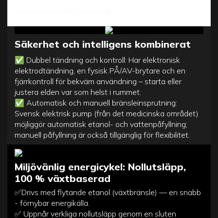
gasledningar eller askrening.
Säkerhet och
intelligens kombinerat
✅
Dubbel tändning och kontroll: Har elektronisk
elektrodtändning, en fysisk PÅ/AV-brytare och en
fjärrkontroll för bekväm användning – starta eller
justera elden var som helst i rummet.
✅
Automatisk och manuell bränsleinsprutning:
Svensk elektrisk pump (från det medicinska området)
möjliggör automatisk etanol- och vattenpåfyllning;
manuell påfyllning är också tillgänglig för flexibilitet.
Miljövänlig energicykel: Nollutsläpp,
100 % växtbaserad
✅Drivs med flytande etanol (växtbränsle) — en snabb
- förnybar energikälla.
✅ Uppnår verkliga nollutsläpp genom en sluten