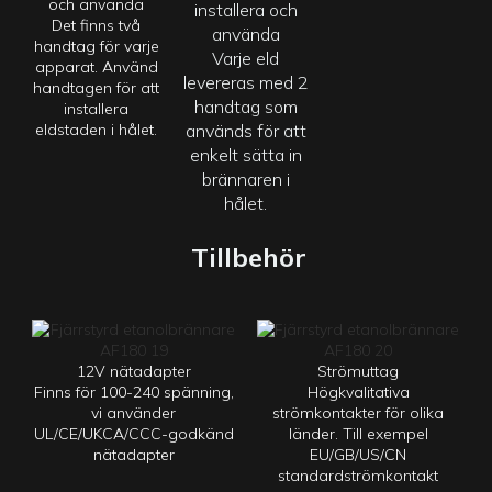
och använda
installera och
Det finns två
använda
handtag för varje
Varje
eld
apparat. Använd
levereras med 2
handtagen för att
handtag som
installera
eldstaden i hålet.
används för att
enkelt sätta in
brännaren i
hålet.
Tillbehör
12V nätadapter
Strömuttag
Finns för 100-240 spänning,
Högkvalitativa
vi använder
strömkontakter för olika
UL/CE/UKCA/CCC-godkänd
länder. Till exempel
nätadapter
EU/GB/US/CN
standardströmkontakt