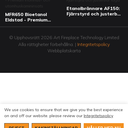
Etanolbrännare AF150:
Fjärrstyrd och justerbar
MFR650 Bioetanol
låga
Eldstad - Premium
inomhus- och
utomhuskamininsats
© Upphovsrätt 2026 Art Fireplace Technology Limited
Alla rättigheter förbehållna. |
Integritetspolicy
Webbplatskarta
We use cookies to ensure that we give you the best experience
on and off our website. please review our
Integritetspolicy