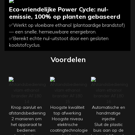
Eco-vriendelijke Power Cycle: nul-
emissie, 100% op planten gebaseerd
✅Werkt op vloeibare ethanol (plantaardige brandstof)
— een snelle, hernieuwbare energiebron.
✅Bereikt echte nul-uitstoot door een gesloten
koolstofcyclus.
Voordelen
Knop aan/uit en
Hoogste kwaliteit
Automatische en
afstandsbediening
top afwerking
handmatige
2 manieren om
Hoogste niveau
injectie
het apparaat te
elektrische
Sluit de plastic
bedienen:
coatingtechnologie
buis aan op de