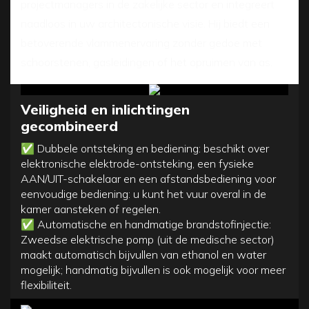
projectmanagers in de zakelijke sector en integreert
naadloos in uw architectonische visie. Hij biedt een
betoverende vlammenervaring zonder gedoe met
schoorstenen, gasleidingen of het opruimen van as.
Veiligheid en
inlichtingen
gecombineerd
✅
Dubbele ontsteking en bediening: beschikt over
elektronische elektrode-ontsteking, een fysieke
AAN/UIT-schakelaar en een afstandsbediening voor
eenvoudige bediening: u kunt het vuur overal in de
kamer aansteken of regelen.
✅
Automatische en handmatige brandstofinjectie:
Zweedse elektrische pomp (uit de medische sector)
maakt automatisch bijvullen van ethanol en water
mogelijk; handmatig bijvullen is ook mogelijk voor meer
flexibiliteit.