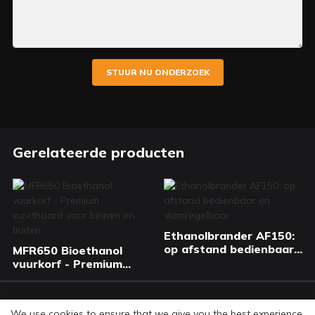
STUUR NU ONDERZOEK
Gerelateerde producten
Ethanolbrander AF150:
op afstand bedienbaar
MFR650 Bioethanol
en vlamregelbaar
vuurkorf - Premium
inzethaard voor binnen
en buiten
© Copyright 2026 Art Fireplace Technology Limited.
We use cookies to ensure that we give you the best experience