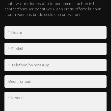
Laat uw e-mailadres of telefoonnummer achter in het
contactformulier, zodat we u een gratis offerte kunnen
sturen voor ons brede scala aan ontwerpen
Naam
E-Mail
Telefoon/WhatsApp
Bedrijfsnaam
Inhoud