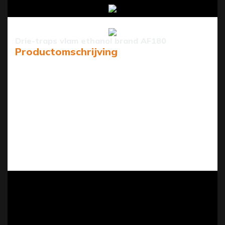
Drie-traps vlam ethanol brand AF180
Productomschrijving
De AF66 is een 180 cm intelligente ethanolbrander
van Art Fireplace Technology Limited, die
geavanceerde technologie combineert met een
gezellige sfeer voor woningen en commerciële ruimtes.
Het beschikt over 3 instelbare vlamniveaus (tot 150,6
cm breed) voor aangepaste warmte, plus allround
veiligheidsdetectoren (CO₂, hitte, lekkage, enz.) die het
apparaat automatisch uitschakelen bij afwijkingen.