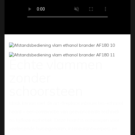
Echte vlammen
zonder
schoorsteen
Maak kennis met de art-fireplace inbouw bio-ethanol
haard – een combinatie van geavanceerde techniek
en tijdloze esthetiek. Deze haard is ontworpen voor
veeleisende huiseigenaren, interieurontwerpers en