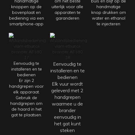
handmatige
om het beste
buis en blijf op de
knoppen op de
uiterlijk voor alle
handmatige
bovenplaat en
apparaten te
knop drukken om
bediening via een
garanderen
water en ethanol
smartphone-app
te injecteren
Eenvoudig te
Eenvoudig te
installeren en te
installeren en te
bedienen
bedienen
Er zijn 2
Elk
vuur wordt
handgrepen voor
geleverd met 2
elk apparaat.
handgrepen
Gebruik de
handgrepen om
waarmee u de
de haard in het
brander
gat te plaatsen.
eenvoudig in
het gat kunt
steken