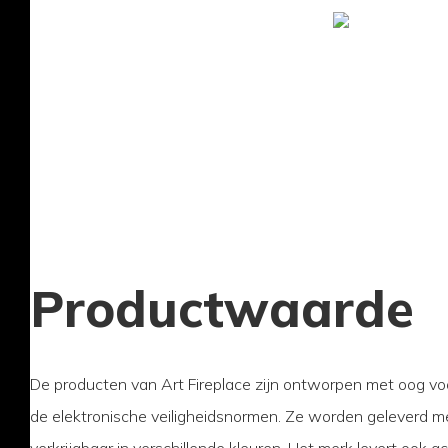
Productwaarde
De producten van Art Fireplace zijn ontworpen met oog voo
de elektronische veiligheidsnormen. Ze worden geleverd met
verkrijgbaar in verschillende kleuren. Het merk levert ook a