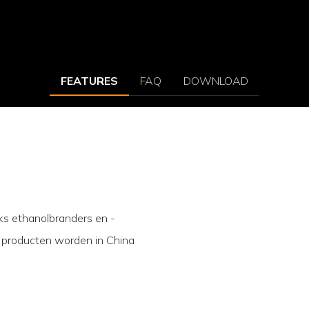
FEATURES
FAQ
DOWNLOAD
eks ethanolbranders en -
 producten worden in China