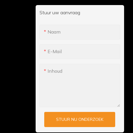
Stuur uw aanvraag
Naam
E-Mail
Inhoud
STUUR NU ONDERZOEK