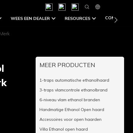
CONTACT U
WEES EEN DEALER
RESOURCES
 Merk
MEER PRODUCTEN
l
rk
1-traps automatische ethanolhaard
3-traps vlamcontrole ethanolbrand
6-niveau vlam ethanol branden
Handmatige Ethanol Open haard
Accessoires voor open haarden
Villa Ethanol open haard