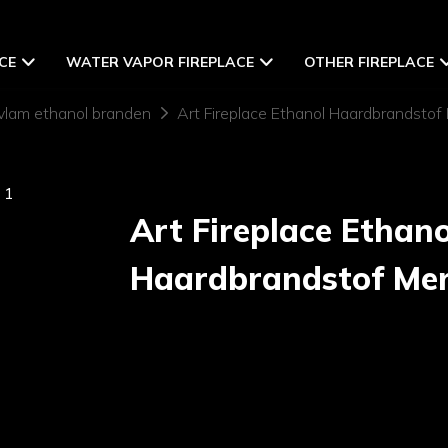
CE
WATER VAPOR FIREPLACE
OTHER FIREPLACE
vlam ethanol branden
Art Fireplace Ethanol Haardbrandstof
Art Fireplace Ethano
Haardbrandstof Me