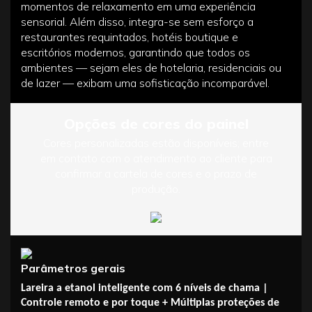
momentos de relaxamento em uma experiência
sensorial. Além disso, integra-se sem esforço a
restaurantes requintados, hotéis boutique e
escritórios modernos, garantindo que todos os
ambientes — sejam eles de hotelaria, residenciais ou
de lazer — exibam uma sofisticação incomparável.
Opções de cores do painel
Cores personalizadas estão disponíveis; entre
em contato com o atendimento ao cliente para
confirmar a cartela de cores e o prazo de
produção.
Parâmetros gerais
Lareira a etanol inteligente com 6 níveis de chama |
Controle remoto e por toque + Múltiplas proteções de