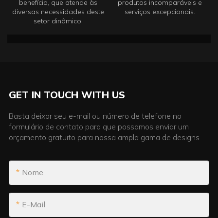
benefício, que atende às
produtos incomparáveis ​​e
diversas necessidades deste
serviços excepcionais.
setor dinâmico.
GET IN TOUCH WITH US
Basta deixar seu e-mail ou número de telefone no
formulário de contato para que possamos enviar um
orçamento gratuito para nossa ampla gama de designs
Nome
E-Mail