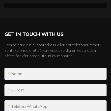
GET IN TOUCH WITH US
Lämna bara din e-postadress eller ditt telefonnummer i
kontaktformuläret så kan vi skicka dig en kostnadsfri
offert för vårt breda utbud av mönster
Namn
E-Post:
Telefon/WhatsApp