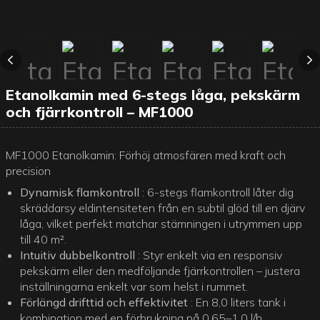
Etanolkamin med 6-stegs låga, pekskärm
och fjärrkontroll – MF1000
MF1000 Etanolkamin: Förhöj atmosfären med kraft och
precision
Dynamisk flamkontroll
: 6-stegs flamkontroll låter dig
skräddarsy eldintensiteten från en subtil glöd till en djärv
låga, vilket perfekt matchar stämningen i utrymmen upp
till 40 m².
Intuitiv dubbelkontroll
: Styr enkelt via en responsiv
pekskärm eller den medföljande fjärrkontrollen – justera
inställningarna enkelt var som helst i rummet.
Förlängd drifttid och effektivitet
: En 8,0 liters tank i
kombination med en förbrukning på 0,65–1,0 l/h