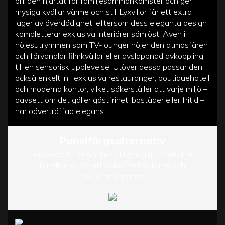
blir den hjärtat för familjesammankomster och ger
mysiga kvällar värme och stil. Lyxvillor får ett extra
lager av överdådighet, eftersom dess eleganta design
kompletterar exklusiva interiörer sömlöst. Även i
nöjesutrymmen som TV-lounger höjer den atmosfären
och förvandlar filmkvällar eller avslappnad avkoppling
till en sensorisk upplevelse. Utöver dessa passar den
också enkelt in i exklusiva restauranger, boutiquehotell
och moderna kontor, vilket säkerställer att varje miljö –
oavsett om det gäller gästfrihet, bostäder eller fritid –
har oöverträffad elegans.
Panelfärgsalternativ
Anpassade färger finns tillgängliga; kontakta
kundtjänst för att bekräfta färgkarta och
tillverkningsperiod.