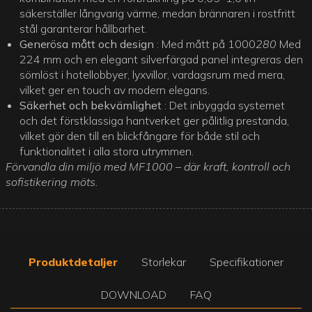
säkerställer långvarig värme, medan brännaren i rostfritt
stål garanterar hållbarhet.
Generösa mått och design
: Med mått på 1000
280
Med
224 mm och en elegant silverfärgad panel integreras den
sömlöst i hotellobbyer, lyxvillor, vardagsrum med mera,
vilket ger en touch av modern elegans.
Säkerhet och bekvämlighet
: Det inbyggda systemet
och det förstklassiga hantverket ger pålitlig prestanda,
vilket gör den till en blickfångare för både stil och
funktionalitet i alla stora utrymmen.
Förvandla din miljö med MF1000 – där kraft, kontroll och
sofistikering möts.
Produktdetaljer
Storlekar
Specifikationer
DOWNLOAD
FAQ