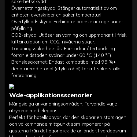
säkerhetsskydd:
Överhettningsskydd: Stänger automatiskt av om
enheten överskrider en säker temperatur!
Överfyllnadsskydd: Förhindrar bränsleläckage under
påfyllning.
CO2-skydd: Utlöser en varning och uppmanar till frisk
luftcirkulation om CO2-nivåerna stiger.
Tändningssäkerhetslås: Förhindrar återtändning
förrän eldstaden svalnar under 60 °C (140 °F).
Bränslesäkerhet: Endast kompatibel med 95 %+
denaturerad etanol (etylalkohol) för att säkerställa
förbränning.
Wde-applikationsscenarier
Mångsidiga användningsområden: Förvandla varje
utrymme med elegans
Perfekt för hotellobbyar, där den skapar en storslagen
och välkomnande mittpunkt som imponerar på
gästerna från det ögonblick de anländer. I vardagsrum