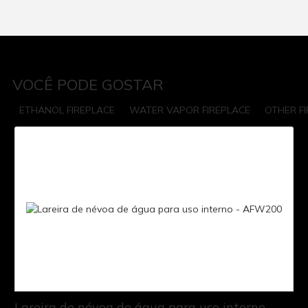
VOCÊ PODE GOSTAR
ETHANOL FIREPLACE
WATER VAPOR FIREPLACE
OTHER F
Lareira de névoa de água para uso interno -