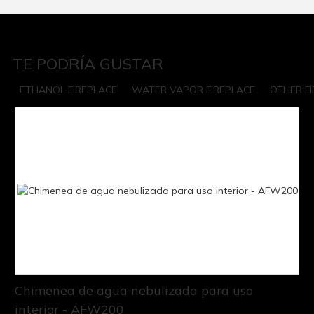
TE PODRÍA GUSTAR
ETHANOL FIREPLACE
WATER VAPOR FIREPLACE
OTHER F
Chimenea de agua nebulizada para uso
interior - AFW200