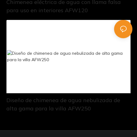
Chimenea eléctrica de agua con llama falsa
para uso en interiores AFW120
Diseño de chimenea de agua nebulizada de
alta gama para la villa AFW250