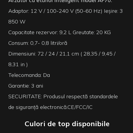
Arzător cu etanol inteligent model AF70:
Adaptor: 12 V / 100-240 V (50-60 Hz) Ieșire: 3
850 W
Capacitate rezervor: 9,2 L Greutate: 20 KG
Consum: 0,7- 0,8 litri/oră
Dimensiuni: 72 / 24 / 21,1 cm ( 28,35 / 9,45 /
8,31 in )
Telecomanda: Da
Garantie: 3 ani
SECURITATE: Produsul respectă standardele
de siguranță electronică.CE/FCC/IC
Culori de top disponibile