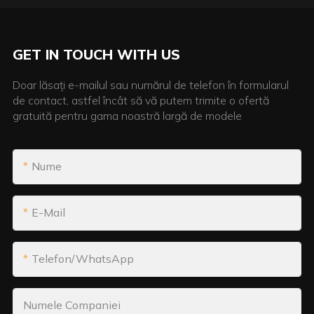
GET IN TOUCH WITH US
Doar lăsați e-mailul sau numărul de telefon în formularul
de contact, astfel încât să vă putem trimite o ofertă
gratuită pentru gama noastră largă de modele
Nume
E-Mail
Telefon/WhatsApp
Numele Companiei