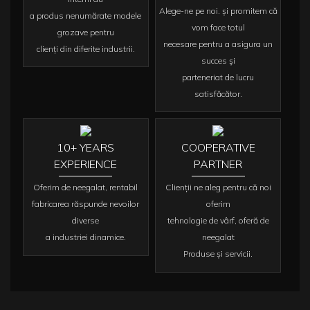
Alege-ne pe noi. și promitem că
a produs nenumărate modele
vom face totul
grozave pentru
necesare pentru a asigura un
clienți din diferite industrii.
succes şi
parteneriat de lucru
satisfăcător.
10+ YEARS
COOPERATIVE
EXPERIENCE
PARTNER
Oferim de neegalat, rentabil
Clienții ne aleg pentru că noi
fabricarea răspunde nevoilor
oferim
diverse
tehnologie de vârf, oferă de
a industriei dinamice.
neegalat
Produse și servicii.