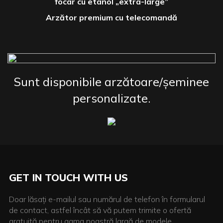
focar cu etanol „extra-large”
Arzător premium cu telecomandă
Sunt disponibile arzătoare/șeminee
personalizate.
GET IN TOUCH WITH US
Doar lăsați e-mailul sau numărul de telefon în formularul
de contact, astfel încât să vă putem trimite o ofertă
gratuită pentru gama noastră largă de modele