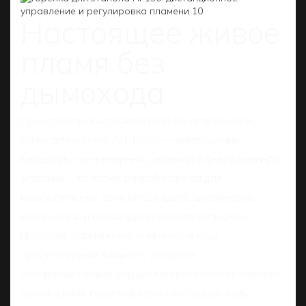
Настоящее живое
пламя без
дымохода
Представляем встраиваемую биоэтанольную
топку для камина Art-Finish — воплощение
передовых инженерных решений и вневременной
эстетики. Эта топка, разработанная для
взыскательных домовладельцев, дизайнеров
интерьеров и руководителей коммерческих
проектов, гармонично впишется в ваш
архитектурный замысел, создавая
завораживающее ощущение пламени без хлопот с
дымоходами, газопроводами и уборкой золы.