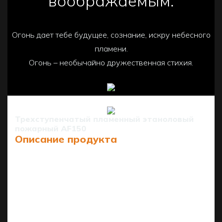
воображаемым.
Огонь дает тебе будущее, сознание, искру небесного
пламени.
Огонь – необычайно дружественная стихия.
Трехступенчатый пламенный этаноловый
пожарный AF150
Описание продукта
AF150 — это интеллектуальная горелка на
этаноле диаметром 152 см от компании Art
Fireplace Technology Limited, сочетающая в себе
передовые технологии и уютную атмосферу для
домов и коммерческих помещений.
Он оснащен 3 регулируемыми уровнями пламени