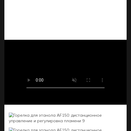
(шириной до 42,6 см) для индивидуальной
настройки тепла, а также датчиками безопасности
по всему периметру (CO₂, тепла, утечек и т. д.),
которые автоматически отключают устройство в
случае возникновения нештатных ситуаций.