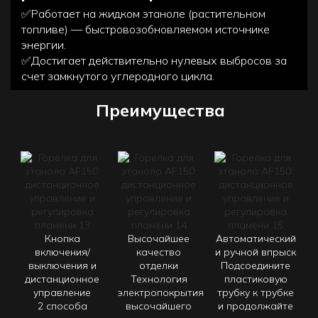
✅Работает на жидком этаноле (растительном
топливе) — быстровозобновляемом источнике
энергии.
✅Достигает действительно нулевых выбросов за
счет замкнутого углеродного цикла.
Преимущества
Кнопка
Высочайшее
Автоматический
включения/
качество
и ручной впрыск
выключения и
отделки
Подсоедините
дистанционное
Технология
пластиковую
управление
электропокрытия
трубку к трубке
2 способа
высочайшего
и продолжайте