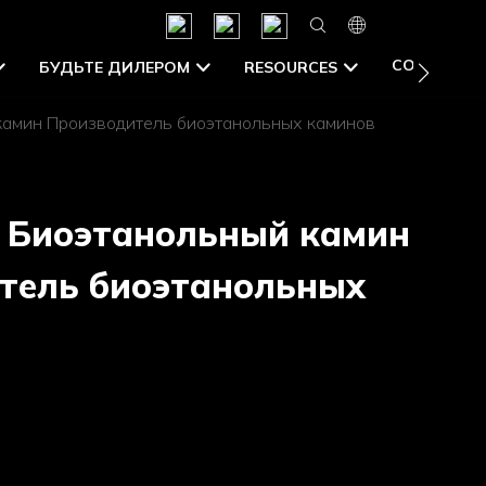
CONTACT U
БУДЬТЕ ДИЛЕРОМ
RESOURCES
камин Производитель биоэтанольных каминов
 Биоэтанольный камин
тель биоэтанольных