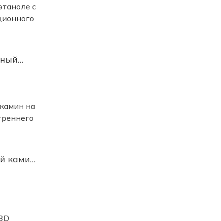
ьный
таноле и
том
го
й камин
я