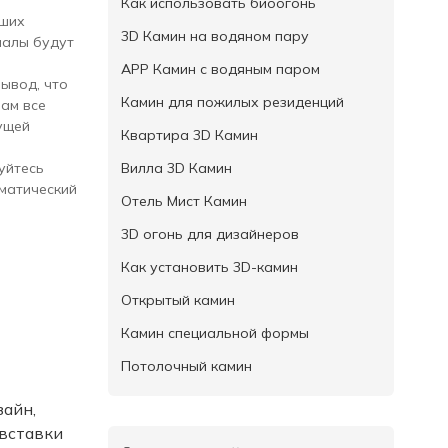
Как использовать биоогонь
аших
3D Камин на водяном пару
иалы будут
APP Камин с водяным паром
вывод, что
Камин для пожилых резиденций
нам все
ущей
Квартира 3D Камин
Вилла 3D Камин
уйтесь
матический
Отель Мист Камин
3D огонь для дизайнеров
Как установить 3D-камин
Открытый камин
Камин специальной формы
Потолочный камин