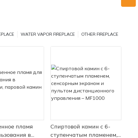
боты
же
амины, в
пулярность
EPLACE
WATER VAPOR FIREPLACE
OTHER FIREPLACE
я
дровяным
ьзуют
я создания
ают
 огня без
я
. В этой
им основы
аре,
ства,
пления.
енное пламя
Спиртовой камин с 6-
гордостью
льзования в
ступенчатым пламенем,
овых