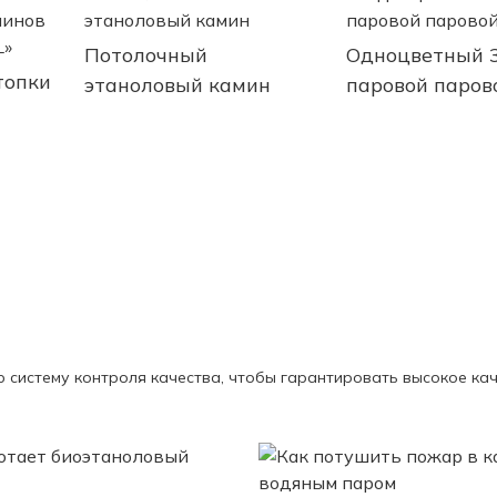
портативный
автоматический с
Потолочный
Одноцветный 
пультом
топки
этаноловый камин
паровой паров
дистанционного
камин
управления
яжки
гую систему контроля качества, чтобы гарантировать высокое ка