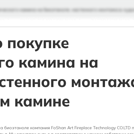
ического камина на биоэтаноле, настенного монтажа в ху
CE
WATER VAPOR FIREPLACE
OTHER FIREPLACE
о покупке
го камина на
астенного монтаж
м камине
 биоэтаноле компания FoShan Art Fireplace Technology CO.LTD 