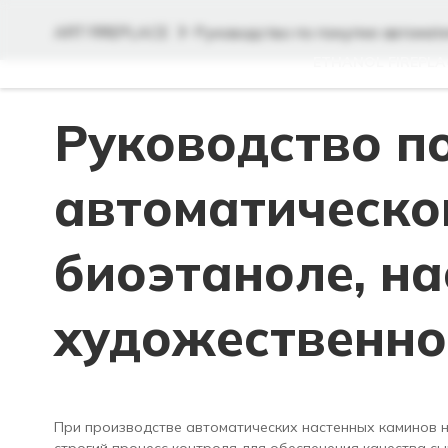
ART FIREPLACE
Руководство по покупке автомат
ETHANOL FIREPLA
Руководство п
автоматическо
биоэтаноле, н
художественно
При производстве автоматических настенных каминов на