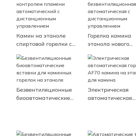
управлением
Камин на этаноле
Горелка камина
спиртовой горелки с
этанола нового
контролем пламени
дизайна
автоматический с
безвентиляционн
дистанционным
автоматическая 
управлением
дистанционным
управлением
Безвентиляционные
Электрическая
биоавтоматические
автоматическая
вставки для каминных
горелка AF70 ка
горелок на этаноле
на этаноле для 