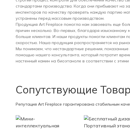
строгий процесс контроля для обеспечения качества сы
стандартами производства. Когда они прибывают на за
инспекторов по качеству проверять каждую партию мат
устранены перед массовым производством.
Продукция Art Fireplace помогла нам завоевать еще бо
причин несколько. Во-первых, благодаря изысканному 
больше клиентов. И наши продукты помогли клиентам п
скоростью. Наша продукция распространяется на рынок
Мы понимаем, что нестандартные решения, показанные н
помощью нашего консультанта, который потратит время
настенный камин на биоэтаноле в соответствии с этими
Сопутствующие Това
Репутация Art Fireplace гарантирована стабильным каче