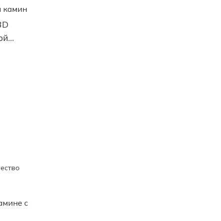
3D
ой
чество