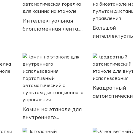
регулируемым
пламенем
Интеллектуальная
Большой
биопламенная лента,
интеллектуал
автоматическая
камин на биоэ
горелка для камина на
этаноле с пуль
этаноле
ая
дистанционно
с
управления
Квадратный
автоматически
мина
на этаноле дл
Камин на этаноле для
камина
внутреннего
внутреннего
использования
использования