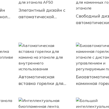
йн
Элегантный дизайн с
Свободный диз
нол
автоматической
автоматически
горелкой для этанола
вставки для к
AF50
горелок на эта
Автоматическая
Биоавтоматич
вставка горелки для
каминная горе
камина на этаноле для
этаноле с
на на
внутреннего
дистанционны
нолом
использования
управлением и
м