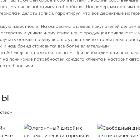
рья. Мы закупаем сырье в соответствии с нашими собственными
вод, мы очень заботимся о обработке. Например, мы просим н
ериала и делать записи, гарантируя, что все дефектные матер
льшую известность. На основании отзывов покупателей делаем 
мастерству и уникальному стилю наша продукция привлекает к 
олучить больше преимуществ с удивительно стремительно раст
, и наш бренд становится все более влиятельным.
а Art Fireplace, подходят не всем. При необходимости воспольз
 на понимание потребностей каждого клиента и настроит авто
 потребностями.
ры
ством.