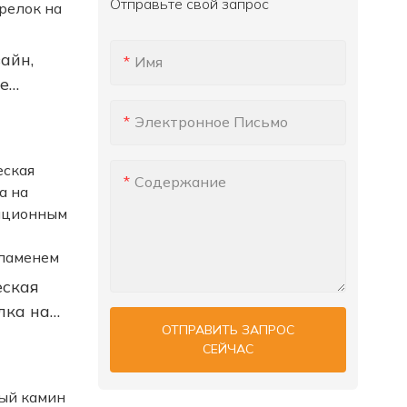
Отправьте свой запрос
айн,
Имя
е
аминных
Электронное Письмо
ноле
Содержание
еская
лка на
ОТПРАВИТЬ ЗАПРОС
СЕЙЧАС
м