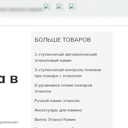
дожественном камине
CONTACT U
БУДЬТЕ ДИЛЕРОМ
RESOURCES
БОЛЬШЕ ТОВАРОВ
1-ступенчатый автоматический
этаноловый камин
3-ступенчатый контроль пламени
а в
при пожаре с этанолом
6-уровневое пламя пожаров
этанола
Ручной камин этанола
Аксессуары для камина
Вилла Этанол Камин
применяет