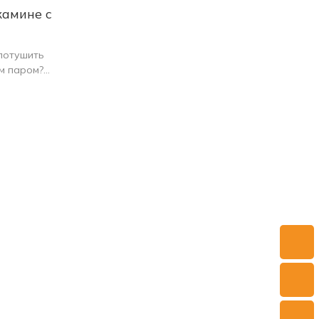
камине с
 потушить
м паром?
е мы
ушения
м паром,
ть вашего
 того,
льцем
просто
эта статья
 в том, как
ными
тобы
ективно
ипом
ровых