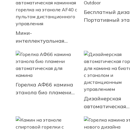
Бесплатный диза
Портативный эта
Fire Outdoor
Мини-
интеллектуальная
автоматическая
каминная горелка на
этаноле AF40 с
пультом
дистанционного
Горелка АФ66 камина
управления
этанола био пламени
Дизайнерская
автоматическая для
автоматическая
камина
горелка для ками
биотопливе с эта
и дистанционны