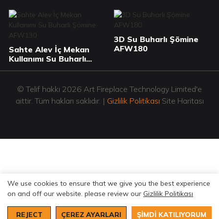
3D Su Buharlı Şömine
AFW180
Sahte Alev İç Mekan
Kullanımı Su Buharlı
Şömine AFW130
© Telif hakkı 2026 Art Fireplace Technology Limited'e
aittir. Tüm hakları saklıdır. |
Gizlilik Politikası
Site Haritası
We use cookies to ensure that we give you the best experience
on and off our website. please review our
Gizlilik Politikası
REJECT
ÇEREZ AYARLARI
ŞIMDI KATILIYORUM