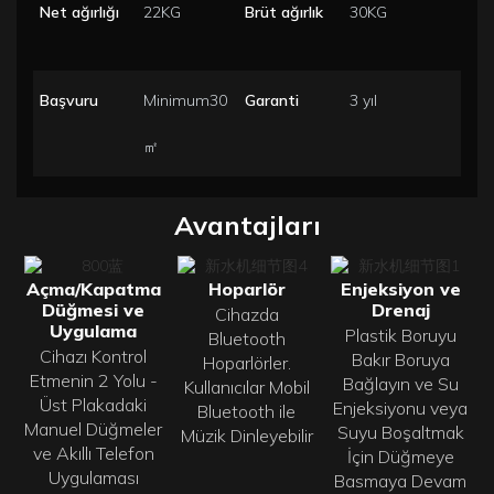
Net ağırlığı
22KG
Brüt ağırlık
30KG
Başvuru
Minimum30
Garanti
3 yıl
㎡
Avantajları
Açma/Kapatma
Hoparlör
Enjeksiyon ve
Düğmesi ve
Drenaj
Cihazda
Uygulama
Plastik Boruyu
Bluetooth
Cihazı Kontrol
Bakır Boruya
Hoparlörler.
Etmenin 2 Yolu -
Bağlayın ve Su
Kullanıcılar Mobil
Üst Plakadaki
Enjeksiyonu veya
Bluetooth ile
Manuel Düğmeler
Suyu Boşaltmak
Müzik Dinleyebilir
ve Akıllı Telefon
İçin Düğmeye
Uygulaması
Basmaya Devam