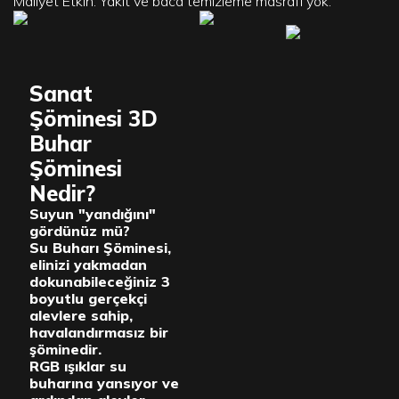
Maliyet Etkin: Yakıt ve baca temizleme masrafı yok.
Sanat
Şöminesi 3D
Buhar
Şöminesi
Nedir?
Suyun "yandığını"
gördünüz mü?
Su Buharı Şöminesi,
elinizi yakmadan
dokunabileceğiniz 3
boyutlu gerçekçi
alevlere sahip,
havalandırmasız bir
şöminedir.
RGB ışıklar su
buharına yansıyor ve