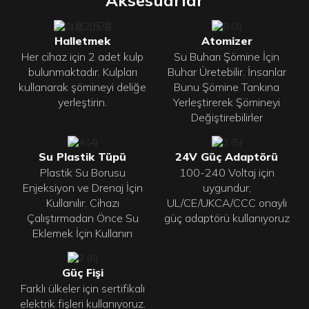
Aksesuarlar
Halletmek
Atomizer
Her cihaz için 2 adet kulp
Su Buharı Şömine İçin
bulunmaktadır. Kulpları
Buhar Üretebilir. İnsanlar
kullanarak şömineyi deliğe
Bunu Şömine Tankına
yerleştirin.
Yerleştirerek Şömineyi
Değiştirebilirler
Su Plastik Tüpü
24V Güç Adaptörü
Plastik Su Borusu
100-240 Voltaj için
Enjeksiyon ve Drenaj İçin
uygundur,
Kullanılır. Cihazı
UL/CE/UKCA/CCC onaylı
Çalıştırmadan Önce Su
güç adaptörü kullanıyoruz
Eklemek İçin Kullanın
Güç Fişi
Farklı ülkeler için sertifikalı
elektrik fişleri kullanıyoruz.