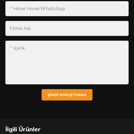
Hone Hone/WhatsApp
Firma Adı
Içerik
ŞIMDI SORUŞTURMA
İlgili Ürünler