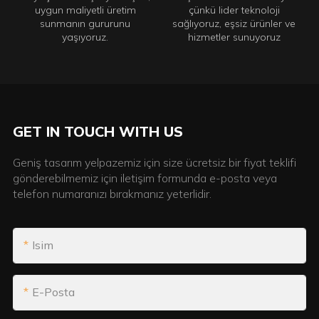
uygun maliyetli üretim
çünkü lider teknoloji
sunmanın gururunu
sağlıyoruz, eşsiz ürünler ve
yaşıyoruz.
hizmetler sunuyoruz
GET IN TOUCH WITH US
Geniş tasarım yelpazemiz için size ücretsiz bir fiyat teklifi
gönderebilmemiz için iletişim formunda e-posta veya
telefon numaranızı bırakmanız yeterlidir.
Isim
E-Posta