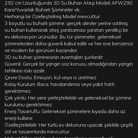
292 cm Uzunluğunda 3D Su Buharı Ateşi Modeli AFW290
Kare/Yuvarlak Buharlı Şömineler vb…
Herhangi bir Özelleştirilmiş Model mevcuttur
3 boyutlu su buharlı şömine,
gerçek alevler yerine ısıtılmış
su buharı kullanarak ateş yanılsaması yaratan yenilikçi bir
ev dekorasyon ürünüdür. Bu tür şömineler, geleneksel
şöminelerden daha güvenli kabul edilir ve her eve benzersiz
ve modern bir görünüm kazandırır.
3D su buharı şöminesinin
avantajları şunlardır:
Güvenli: Gerçek bir yangın söz konusu olmadığından yangın
tehlikesi riski azalır.
Çevre Dostu: Emisyon, kül veya is üretmez.
Kolay Kurulum: Baca, havalandırma veya yakıt hattı
gerektirmez.
Çok yönlü: Her yere yerleştirilebilir ve geleneksel bir şömine
kurulumu gerektirmez.
Enerji Tasarruflu: Geleneksel şöminelere kıyasla daha az
enerji kullanır.
Özelleştirilebilir: Her türlü ev dekoruna uyacak şekilde çeşitli
stil ve tasarımlarda mevcuttur.