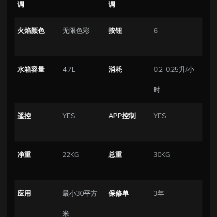
调
调
火焰颜色
无限色彩
按钮
6
水箱容量
4.7L
消耗
0.2-0.25升/小
时
遥控
YES
APP控制
YES
净重
22KG
总重
30KG
应用
最小30平方
保修单
3年
米