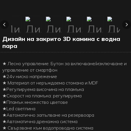
Дизайн на закрито 3D камина с водна
пара
★ Лесно управление: Бутон за включване/изключване и
управление от смартфон
★24v ниско напрежение
★ Материал от неръждаема стомана и MDF
★Регулируема височина на пламъка
★Скорост на пламъка: регулируема
★Пламък множество цветове
★Led светлина
★Автоматично запълване на резервоара
★Автоматична дренажна система
★ Свързване към водопроводна система