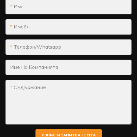
Име
Имейл
Телефон/whatsapp
Име На Компанията
Съдържание
ИЗПРАТИ ЗАПИТВАНЕ СЕГА