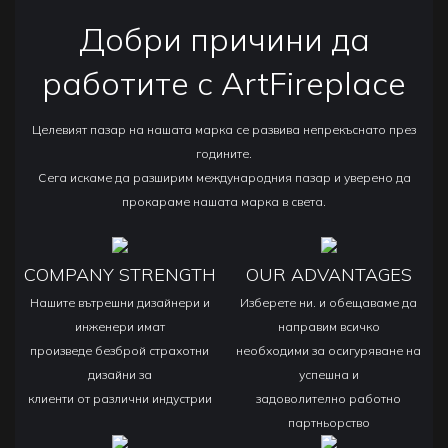
Добри причини да
работите с ArtFireplace
Целевият пазар на нашата марка се развива непрекъснато през
годините.
Сега искаме да разширим международния пазар и уверено да
прокараме нашата марка в света.
COMPANY STRENGTH
OUR ADVANTAGES
Нашите вътрешни дизайнери и
Изберете ни. и обещаваме да
инженери имат
направим всичко
произведе безброй страхотни
необходими за осигуряване на
дизайни за
успешна и
клиенти от различни индустрии
задоволително работно
партньорство