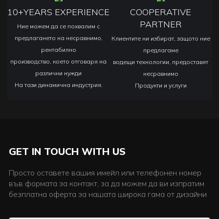
10+YEARS EXPERIENCE
COOPERATIVE
PARTNER
Ние можем да се похвалим с
предлагането на несравнимо,
Клиентите ни избират, защото ние
рентабилно
предлагаме
производство, което отговаря на
водещи технологии, предоставят
различни нужди
несравнимо
На тази динамична индустрия.
Продукти и услуги
GET IN TOUCH WITH US
Просто оставете вашия имейл или телефонен номер
във формата за контакт, за да можем да ви изпратим
безплатна оферта за нашата широка гама от дизайни