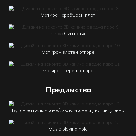
Матиран сребърен плот
Син връх
Четка
Матиран златен отгоре
Матиран черен отгоре
Предимства
Бутон за включване/изключване и дистанционно
Music playing hole