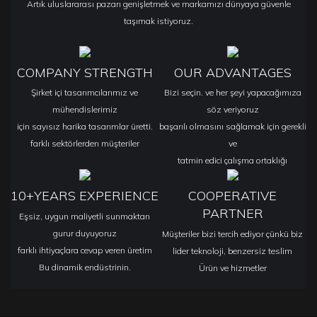
Artık uluslararası pazarı genişletmek ve markamızı dünyaya güvenle
taşımak istiyoruz.
COMPANY STRENGTH
OUR ADVANTAGES
Şirket içi tasarımcılarımız ve
Bizi seçin. ve her şeyi yapacağımıza
mühendislerimiz
söz veriyoruz
için sayısız harika tasarımlar üretti.
başarılı olmasını sağlamak için gerekli
farklı sektörlerden müşteriler
ve
tatmin edici çalışma ortaklığı
10+YEARS EXPERIENCE
COOPERATIVE
PARTNER
Eşsiz, uygun maliyetli sunmaktan
gurur duyuyoruz
Müşteriler bizi tercih ediyor çünkü biz
farklı ihtiyaçlara cevap veren üretim
lider teknoloji, benzersiz teslim
Bu dinamik endüstrinin.
Ürün ve hizmetler