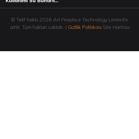
Kullanımı Su Buharlı
Şömine AFW130
© Telif hakkı 2026 Art Fireplace Technology Limited'e
aittir. Tüm hakları saklıdır. |
Gizlilik Politikası
Site Haritası