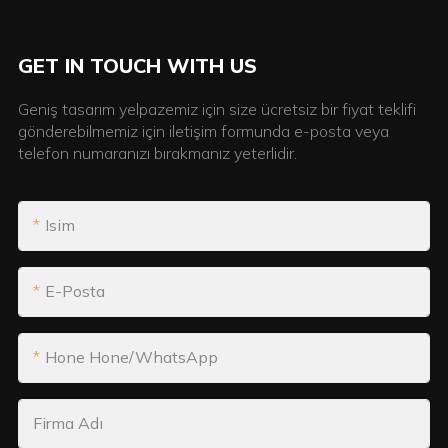
GET IN TOUCH WITH US
Geniş tasarım yelpazemiz için size ücretsiz bir fiyat teklifi
gönderebilmemiz için iletişim formunda e-posta veya
telefon numaranızı bırakmanız yeterlidir.
Isim
E-Posta
Hone Hone/WhatsApp
Firma Adı