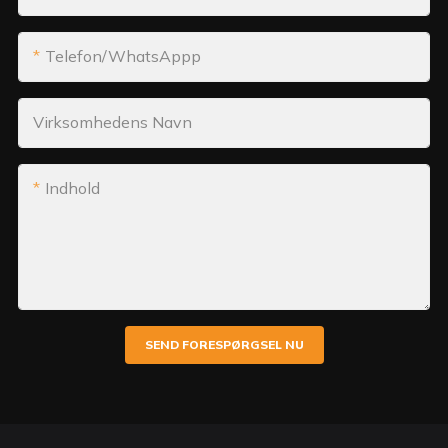
Telefon/WhatsAppp
Virksomhedens Navn
Indhold
SEND FORESPØRGSEL NU