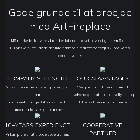
Gode ​​grunde til at arbejde
med ArtFireplace
Målmarkedet for vores brand er løbende blevet udviklet gennem årene.
Nu ønsker vi at udvide det internationale marked og trygt skubbe vores
brand til verden.
COMPANY STRENGTH
OUR ADVANTAGES
Vores interne designere og ingeniører
Vælg os. og vi lover at gøre alt
har
nødvendig for at sikre en vellykket og
produceret utallige flotte designs til
tilfredsstillende samarbejde
kunder fra forskellige brancher
10+YEARS EXPERIENCE
COOPERATIVE
PARTNER
Vi kan prale af at tilbyde uovertruffen,