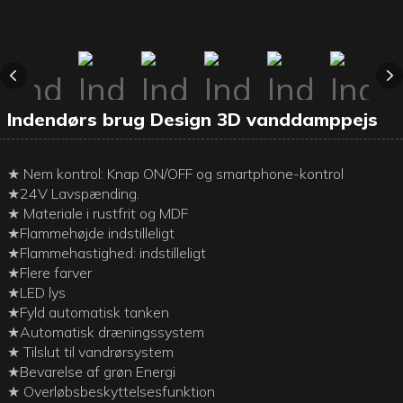
Indendørs brug Design 3D vanddamppejs
★ Nem kontrol: Knap ON/OFF og smartphone-kontrol
★24V Lavspænding.
★ Materiale i rustfrit og MDF
★Flammehøjde indstilleligt
★Flammehastighed: indstilleligt
★Flere farver
★LED lys
★Fyld automatisk tanken
★Automatisk dræningssystem
★ Tilslut til vandrørsystem
★Bevarelse af grøn Energi
★ Overløbsbeskyttelsesfunktion