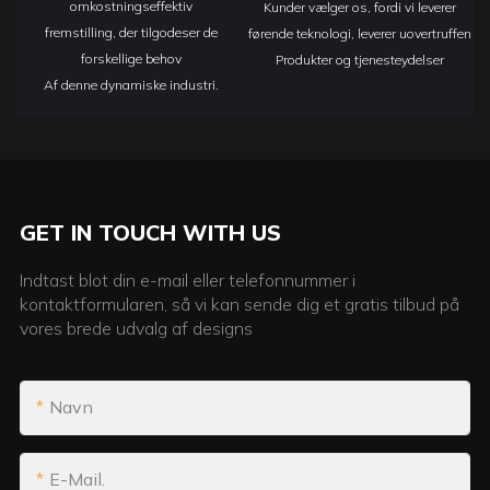
omkostningseffektiv
Kunder vælger os, fordi vi leverer
fremstilling, der tilgodeser de
førende teknologi, leverer uovertruffen
forskellige behov
Produkter og tjenesteydelser
Af denne dynamiske industri.
GET IN TOUCH WITH US
Indtast blot din e-mail eller telefonnummer i
kontaktformularen, så vi kan sende dig et gratis tilbud på
vores brede udvalg af designs
Navn
E-Mail.