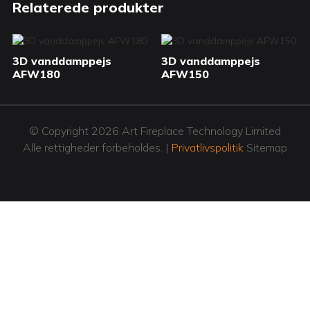
Relaterede produkter
3D vanddamppejs
3D vanddamppejs
AFW180
AFW150
© Copyright 2026 Art Fireplace Technology Limited
Alle rettigheder forbeholdes. |
Privatlivspolitik
Sitemap