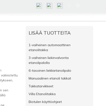
CONTACT U
OLE JÄLLEENMYYJÄ
RESOURCES
LISÄÄ TUOTTEITA
1-vaiheinen automaattinen
etanolitakka
3-vaiheinen liekinvalvonta
etanolipalolla
n
6-tasoinen liekkietanolipalo
 valmistettu
Manuaalinen etanoli takkat
tykseen,
Takkatarvikkeet
an sen
Villa Etanolitakka
ällä
Biotulen käyttöohjeet
 ne