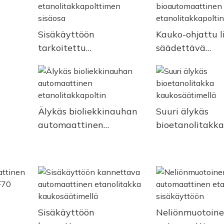
Sisäkäyttöön
Kauko-ohjattu li
tarkoitettu
säädettävä
n
automaattinen
bioautomaatti
etanolitakkapolttimen
etanolitakkapol
sisäosa
Älykäs bioliekkinauhan
Suuri älykäs
automaattinen
bioetanolitakka
etanolitakkapoltin
kaukosäätimell
n
Sisäkäyttöön
Neliönmuotoin