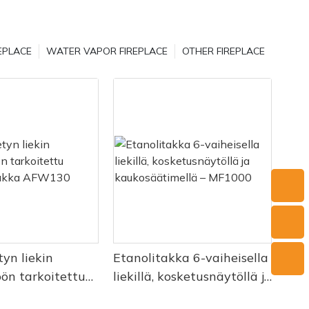
kä tekee
sia ja
in haluat
EPLACE
WATER VAPOR FIREPLACE
OTHER FIREPLACE
tistä
hokas tapa
me. Tässä
un
elletaan
isesti Art
 pinnalle
maalia tai
pehmeä,
uonteen
maalaus voi
eutta ja
yn liekin
Etanolitakka 6-vaiheisella
dernin
ös
öön tarkoitettu
liekillä, kosketusnäytöllä ja
i
ytakka AFW130
kaukosäätimellä –
tää