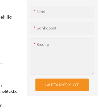
Nimi
ekillä
Sähköposti
nen
tin
Sisältö
ä
LÄHETÄ KYSELY NYT
en