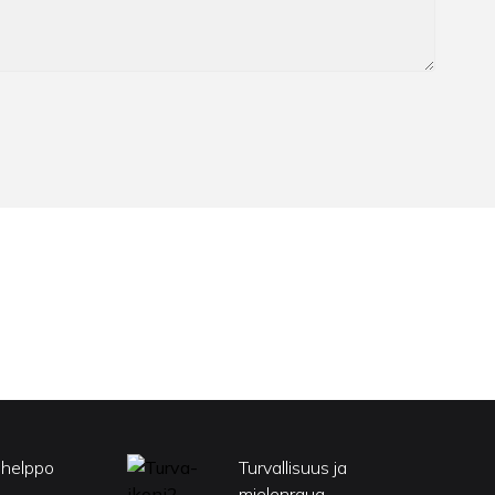
sen kuivua
tia.
voit jättää
uluttaa
iikkisemman
olet
konäköön, on
kaalla
elta.
ttä
 olla
 tapa
 ja luoda
ioita ja
ttelemia
ja
ohottaa
dernista tai
 helppo
Turvallisuus ja
tseminen on
daan
mielenraua