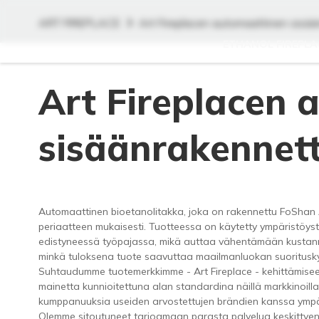
ART FIREPLACE
Art Fireplacen automaattinen sisää
ETHANOL FIREPLA
Art Fireplacen 
sisäänrakennett
Automaattinen bioetanolitakka, joka on rakennettu FoShan Ar
periaatteen mukaisesti. Tuotteessa on käytetty ympäristöystäv
edistyneessä työpajassa, mikä auttaa vähentämään kustannu
minkä tuloksena tuote saavuttaa maailmanluokan suoritusk
Suhtaudumme tuotemerkkimme - Art Fireplace - kehittämiseen
mainetta kunnioitettuna alan standardina näillä markkinoil
kumppanuuksia useiden arvostettujen brändien kanssa ympä
Olemme sitoutuneet tarjoamaan parasta palvelua keskittyen t