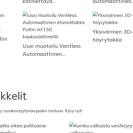
kannettava
automaattinen
n AF70
automaattinen
etanolitakka
etanolitakka
sisäkäyttöön
kaukosäätimellä
Yksivärinen 3D-
lin
höyrytakka
Uusi muotoilu Ventless
Automaattinen
imet
etanolitakka Poltin
AF150 kaukosäätimellä
kkelit
yy asiakastyytyväisyyden laatuun. Kysy nyt!