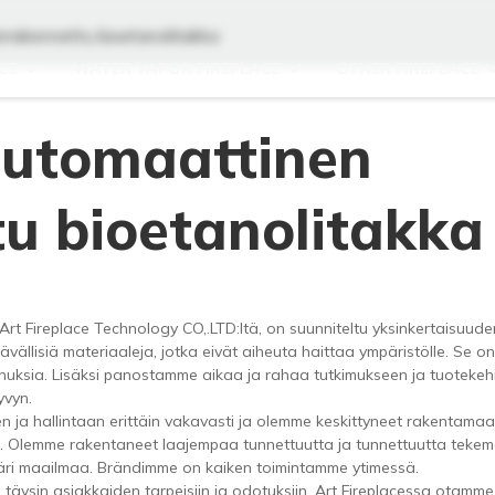
nrakennettu bioetanolitakka
CE
WATER VAPOR FIREPLACE
OTHER FIREPLACE
automaattinen
u bioetanolitakka
t Fireplace Technology CO,.LTD:ltä, on suunniteltu yksinkertaisuude
ällisiä materiaaleja, jotka eivät aiheuta haittaa ympäristölle. Se on
ksia. Lisäksi panostamme aikaa ja rahaa tutkimukseen ja tuotekehi
yvyn.
 ja hallintaan erittäin vakavasti ja olemme keskittyneet rakentama
la. Olemme rakentaneet laajempaa tunnettuutta ja tunnettuutta tekem
ri maailmaa. Brändimme on kaiken toimintamme ytimessä.
äysin asiakkaiden tarpeisiin ja odotuksiin. Art Fireplacessa otamme