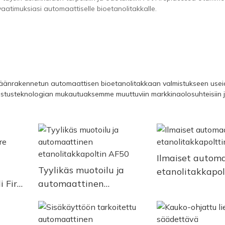
aatimuksiasi automaattiselle bioetanolitakkalle.
isäänrakennetun automaattisen bioetanolitakkaan valmistukseen use
ostusteknologian mukautuaksemme muuttuviin markkinaolosuhteisiin 
Ilmaiset automa
Tyylikäs muotoilu ja
etanolitakkapo
 Fire
automaattinen
etanolitakkapoltin AF50