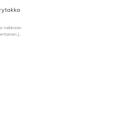
yrytakka
si raikkaan
ertainen ja
ulisijan
, moderni
annamme
höyrytakan
inkkejä
i. Oletpa
n tai haluat
 auttaa
valkoiseksi
märtäminen
n
ä. Nämä
liekin