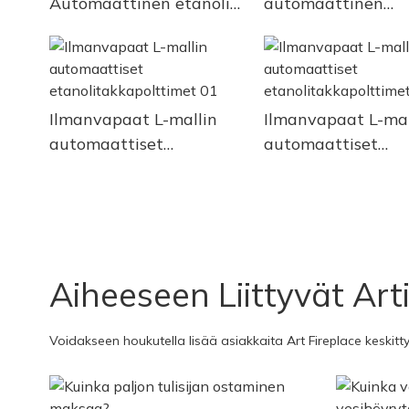
Automaattinen etanoli
automaattinen
takka poltin sisäosat
etanolitakkapolti
takkaan
Ilmanvapaat L-mallin
Ilmanvapaat L-mal
automaattiset
automaattiset
etanolitakkapolttimet
etanolitakkapoltt
01
Aiheeseen Liittyvät Arti
Voidakseen houkutella lisää asiakkaita Art Fireplace keskitt