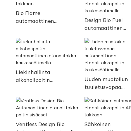
Bio Flame
Design Bio Fuel
automaattinen
automaattinen
etanolitakkapoltin AF66
etanolitakkapolti
takkaan
kaukosäätimellä
Liekinhallinta
Uuden muotoilun
alkoholipoltin
tuuletusvapaa
automaattinen
automaattinen
etanolitakka
etanolitakkapolti
kaukosäätimellä
kaukosäätimellä
Ventless Design Bio
Sähköinen