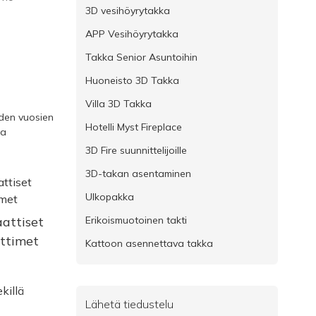
3D vesihöyrytakka
APP Vesihöyrytakka
Takka Senior Asuntoihin
Huoneisto 3D Takka
Villa 3D Takka
iden vuosien
Hotelli Myst Fireplace
ja
3D Fire suunnittelijoille
3D-takan asentaminen
Ulkopakka
attiset
Erikoismuotoinen takti
lttimet
Kattoon asennettava takka
Lähetä tiedustelu