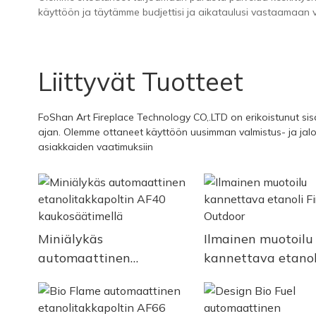
käyttöön ja täytämme budjettisi ja aikataulusi vastaamaan v
Liittyvät Tuotteet
FoShan Art Fireplace Technology CO,.LTD on erikoistunut s
ajan. Olemme ottaneet käyttöön uusimman valmistus- ja jal
asiakkaiden vaatimuksiin
Miniälykäs
Ilmainen muotoilu
automaattinen
kannettava etanoli
etanolitakkapoltin AF40
Outdoor
kaukosäätimellä