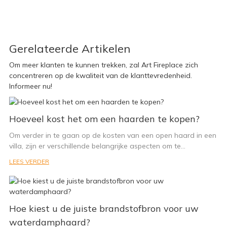
Gerelateerde Artikelen
Om meer klanten te kunnen trekken, zal Art Fireplace zich
concentreren op de kwaliteit van de klanttevredenheid.
Informeer nu!
Hoeveel kost het om een ​​haarden te kopen?
Om verder in te gaan op de kosten van een open haard in een
villa, zijn er verschillende belangrijke aspecten om te
overwegen. Naast de prijs van de open haard zelf, moeten
LEES VERDER
ook de kosten van de schoorsteen en de installatiekosten in
aanmerking worden genomen.
1. Prijs van de open haard: Er zijn verschillende soorten open
haarden verkrijgbaar op de markt en hun prijzen kunnen
Hoe kiest u de juiste brandstofbron voor uw
aanzienlijk variëren. Een geïmporteerde open haard met een
dubbel verbrandingssysteem is bijvoorbeeld over het algemeen
waterdamphaard?