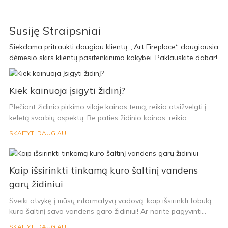
Susiję Straipsniai
Siekdama pritraukti daugiau klientų, „Art Fireplace“ daugiausia
dėmesio skirs klientų pasitenkinimo kokybei. Paklauskite dabar!
Kiek kainuoja įsigyti židinį?
Plečiant židinio pirkimo viloje kainos temą, reikia atsižvelgti į
keletą svarbių aspektų. Be paties židinio kainos, reikia
atsižvelgti į kamino kainą ir įrengimo išlaidas.
SKAITYTI DAUGIAU
1. Židinio kaina: rinkoje yra įvairių tipų židinių, ir jų kainos gali
labai skirtis. Pavyzdžiui, importuotas židinys su dviguba
degimo sistema paprastai bus brangesnis ir kainuos nuo 6 000
Kaip išsirinkti tinkamą kuro šaltinį vandens
iki 21 000 juanių. Kita vertus, buitinių židinių kaina paprastai
svyruoja nuo 20 000 iki 30 000 juanių, priklausomai nuo tokių
garų židiniui
veiksnių kaip dizaino įkvėpimas, papildomos dalys, medžiagos,
Sveiki atvykę į mūsų informatyvų vadovą, kaip išsirinkti tobulą
kilmė ir kokybė.
kuro šaltinį savo vandens garo židiniui! Ar norite pagyvinti
2. Kamino kaina: Kaminas yra labai svarbi židinio degimo
savo namus jaukia židinio atmosfera, bet dvejojate dėl
sistemos dalis. Jo kokybė ir konstrukcija vaidina svarbų
SKAITYTI DAUGIAU