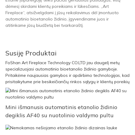
Esame įsipareigoję teikti pačias geriausias paslaugas, visą
dėmesį skirdami klientų poreikiams ir lūkesčiams. „Art
Fireplace“, atsižvelgdami į jūsų reikalavimus dėl įmontuoto
automatinio bioetanolio židinio, įgyvendiname juos ir
atitinkame jūsų biudžetą bei tvarkaraštį.
Susiję Produktai
FoShan Art Fireplace Technology CO.LTD jau daugelį metų
specializuojasi automatinio bioetanolio židinio gamyboje.
Pritaikėme naujausias gamybos ir apdirbimo technologijas, kad
prisitaikytume prie besikeičiančių rinkos sąlygų ir klientų poreikių
Mini išmanusis automatinis etanolio židinio
degiklis AF40 su nuotolinio valdymo pultu