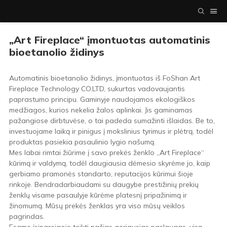
„Art Fireplace“ įmontuotas automatinis
bioetanolio židinys
Automatinis bioetanolio židinys, įmontuotas iš FoShan Art
Fireplace Technology CO.LTD, sukurtas vadovaujantis
paprastumo principu. Gaminyje naudojamos ekologiškos
medžiagos, kurios nekelia žalos aplinkai. Jis gaminamas
pažangiose dirbtuvėse, o tai padeda sumažinti išlaidas. Be to,
investuojame laiką ir pinigus į mokslinius tyrimus ir plėtrą, todėl
produktas pasiekia pasaulinio lygio našumą.
Mes labai rimtai žiūrime į savo prekės ženklo „Art Fireplace“
kūrimą ir valdymą, todėl daugiausia dėmesio skyrėme jo, kaip
gerbiamo pramonės standarto, reputacijos kūrimui šioje
rinkoje. Bendradarbiaudami su daugybe prestižinių prekių
ženklų visame pasaulyje kūrėme platesnį pripažinimą ir
žinomumą. Mūsų prekės ženklas yra viso mūsų veiklos
pagrindas.