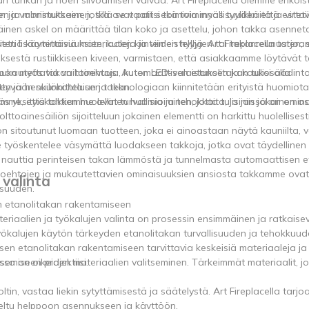
a valmistukseen, jotka ovat paitsi toimivia myös tyylikkäitä ja virtavi
 ja monimutkainen, sillä se vaatii sekä toiminnallisuuden että esteti
äinen askel on määrittää tilan koko ja asettelu, johon takka asenne
lisäominaisuuksien, kuten kiinteiden hyllyjen tai takanreunusten, si
tiä käytettäviä materiaaleja ja viimeistelyjä. Art Fireplacella tarjo
sestä rustiikkiseen kiveen, varmistaen, että asiakkaamme löytävät tä
mukautettavia vaihtoehtoja, kuten LED-valaistuksen ja kaukosäädint
ioon myös takan toimivuus. Automaattisen etanolitakan tulisi olla
en ja henkilökohtaisen takan.
ttyvään suunnitteluun ja teknologiaan kiinnitetään erityistä huomiota
me, että takkamme ovat turvallisia ja tehokkaita, ja niissä on omina
 yksityiskohtien huolellinen huomioiminen, jotta tulisijan jokainen o
 polttoainesäiliön sijoitteluun jokainen elementti on harkittu huolellises
n sitoutunut luomaan tuotteen, joka ei ainoastaan ​​näytä kauniilta,
imme työskentelee väsymättä luodakseen takkoja, jotka ovat täydellinen
 nauttia perinteisen takan lämmöstä ja tunnelmasta automaattisen e
htoehtojen ja mukautettavien ominaisuuksien ansiosta takkamme ovat
 valinta
isuuden.
en etanolitakan rakentamiseen
riaalien ja työkalujen valinta on prosessin ensimmäinen ja ratkaisev
yökalujen käytön tärkeyden etanolitakan turvallisuuden ja tehokkuu
en etanolitakan rakentamiseen tarvittavia keskeisiä materiaaleja ja 
emiseen projektiisi.
 on oikeiden materiaalien valitseminen. Tärkeimmät materiaalit, joi
ltin, vastaa liekin sytyttämisestä ja säätelystä. Art Fireplacella tar
iteltu helppoon asennukseen ja käyttöön.