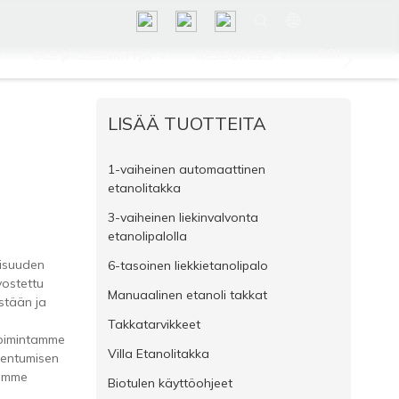
CONTACT U
OLE JÄLLEENMYYJÄ
RESOURCES
LISÄÄ TUOTTEITA
1-vaiheinen automaattinen
etanolitakka
3-vaiheinen liekinvalvonta
etanolipalolla
lisuuden
6-tasoinen liekkietanolipalo
vostettu
Manuaalinen etanoli takkat
stään ja
Takkatarvikkeet
toimintamme
Villa Etanolitakka
jentumisen
tämme
Biotulen käyttöohjeet