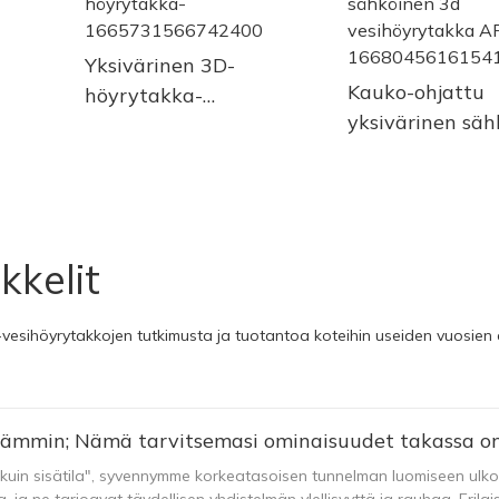
Yksivärinen 3D-
Kauko-ohjattu
höyrytakka-
yksivärinen säh
1665731566742400
3d vesihöyryta
AFW150-
166804561615
kkelit
vesihöyrytakkojen tutkimusta ja tuotantoa koteihin useiden vuosien 
ja lämmin; Nämä tarvitsemasi ominaisuudet takassa o
 kuin sisätila", syvennymme korkeatasoisen tunnelman luomiseen ulkot