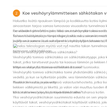
Koe vesihöyrylämmitteisen sähkötakan v
2
Haluatko lisätä ripauksen lämpöä ja kodikkuutta kotiisi kylm
ainoastaan ​​tarjoa samaa lumoavaa visuaalista tunnelmaa k
luo elävän liekkiefektin, joka saa sinut tuntemaan olosi rent
Perusteiden ymmärtäminen: Mikä on vesihöyryllä toimiva sä
toimivan sähkötakan monia etuja ja sitä, miksi sinun kannatt
Talven lähestyessä ja lämpötilojen laskiessa useimmat meist
ja liity seuraamme, kun sukellamme vesihöyryllä toimivien s
kupillisen kuumaa kaakaota ja ehkä hyvän kirjan lukemista. T
Onneksi teknologian myötä voit nyt nauttia takan tunnelmasta 
toimivaan sähkötakkaan.
Mikä on vesihöyryllä toimiva sähkötakka?
Vesihöyryllä toimiva sähkötakka on sähkötakkatyyppi, joka kä
takat, jotka tarvitsevat puuta tai kaasua lämmön ja liekkie
erityisen valon tuottamiseen liekkien illuusion luomiseksi.
Miten vesihöyryllä toimiva sähkötakka toimii?
Vesihöyryllä toimiva sähkötakka toimii yhdistämällä sähköä 
vedellä, ja kun se kytketään päälle, vesi lämmitetään sähkövi
illuusion liekeistä ja savusta.
Yksikköön kuuluu myös erityisiä valaistustehosteita, jotka lisää
liekkien välkkymistä ja liikettä, ja valon väri muuttuu luoden 
takkatunnelma, joka sopii täydellisesti mihin tahansa kotiin.
Miksi valita vesihöyryllä toimiva sähkötakka?
Yksi vesihöyrysähkötakan suurimmista eduista on sen ympäris
käyttävät takat, vesihöyrysähkötakat käyttävät sähköä, jok