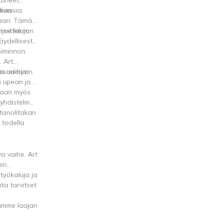
ivaisia.
ikan
taan. Tämä
joittelun.
amme laajan
ydellisesti
oiminnon,
. Art
isuuksia,
sa on hyvin
ti upean ja
 vaan myös
 yhdistelmä
tanolitakan
 todella
a vaihe. Art
den
työkaluja ja
ta tarvitset
joamme laajan