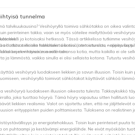
iihtyisä tunnelma
inä talvikuukausina? Vesihöyryllä toimiva sähkötakka on oikea valinta
uin perinteinen takka, vaan se myös säteilee miellyttävää vesihöyry
outuneeksi ja kotoisaksi hetkessä. Tässä artikkelissa tutkimme vesihöy
hkötakka?
aa harkita sellaisen hankkimista kotiisi. Joten istu alas, nappaa kupp
ä odottavat innolla takkatulen ääressä rentoutumista – räiskyvän tul
ähkötakkojen viihtyisään maailmaan.
akka on olennainen osa mitä tahansa kotia, mutta kaikilla ei ole sell
ja lämmöstä, vaikka sinulla ei olisi sellaista kotona. Tutustu vesihö
yttää vesihöyryä luodakseen liekkien ja savun illuusion. Toisin kuin p
n luomiseen, vesihöyryllä toimivat sähkötakat käyttävät sähköä lämmö
ja vesihöyryä luodakseen illuusion oikeasta tulesta. Takkayksikkö tä
rralla, joka tuottaa höyryä. Tämä höyry vapautuu sitten hallitusti lu
vät liekkien realismia. Valot on sijoitettu siten, että ne jäljittelevät 
illuusion erityyppisten puiden polttamisesta. Tuloksena on realistinen ja
töystävällisyys ja energiatehokkuus. Toisin kuin perinteiset puuta t
a on puhtaampi ja kestävämpi energialähde. Ne eivät myöskään tuota