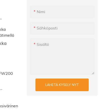
Nimi
t AFW100
Sähköposti
ä
kka
Sisältö
ä
LÄHETÄ KYSELY NYT