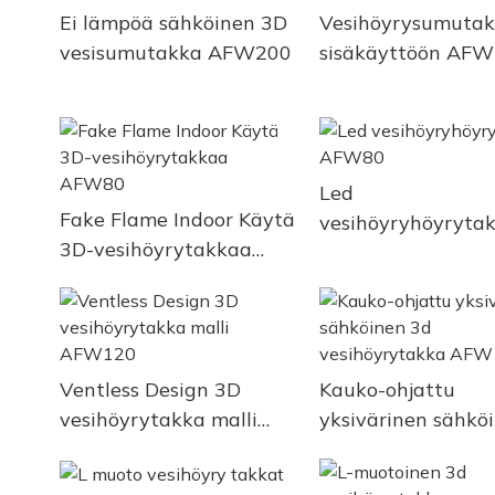
Ei lämpöä sähköinen 3D
Vesihöyrysumuta
vesisumutakka AFW200
sisäkäyttöön AF
Led
Fake Flame Indoor Käytä
vesihöyryhöyryta
3D-vesihöyrytakkaa
AFW80
AFW80
Ventless Design 3D
Kauko-ohjattu
vesihöyrytakka malli
yksivärinen sähkö
AFW120
3d vesihöyrytakk
AFW150