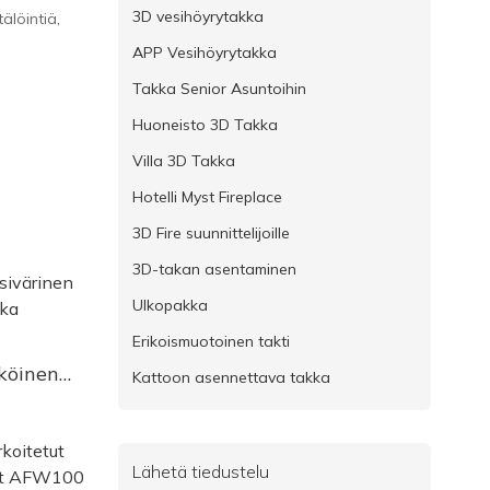
3D vesihöyrytakka
älöintiä,
APP Vesihöyrytakka
Takka Senior Asuntoihin
Huoneisto 3D Takka
Villa 3D Takka
Hotelli Myst Fireplace
3D Fire suunnittelijoille
3D-takan asentaminen
Ulkopakka
Erikoismuotoinen takti
köinen
Kattoon asennettava takka
Lähetä tiedustelu