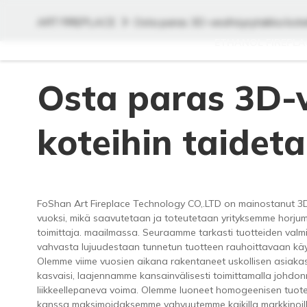
ART FIREPLACE
Osta paras 3D-vesihöyrytakka kotei
ETHANOL FIREPLA
Osta paras 3D-
koteihin taideta
FoShan Art Fireplace Technology CO,.LTD on mainostanut 3
vuoksi, mikä saavutetaan ja toteutetaan yrityksemme horjuma
toimittaja. maailmassa. Seuraamme tarkasti tuotteiden valmi
vahvasta lujuudestaan ​​tunnetun tuotteen rauhoittavaan kä
Olemme viime vuosien aikana rakentaneet uskollisen asiakask
kasvaisi, laajennamme kansainvälisesti toimittamalla johdon
liikkeellepaneva voima. Olemme luoneet homogeenisen tuotek
kanssa maksimoidaksemme vahvuutemme kaikilla markkinoill