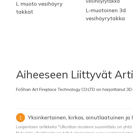
L muoto vesihöyry
L-muotoinen 3d
takkat
vesihöyrytakka
Aiheeseen Liittyvät Arti
FoShan Art Fireplace Technology CO.LTD on harjoittanut 3D-
Yksinkertainen, kirkas, ainutlaatuinen 
1
Laajentaen artikkelia "Ulkotilan moderni suunnittelu on yhtä