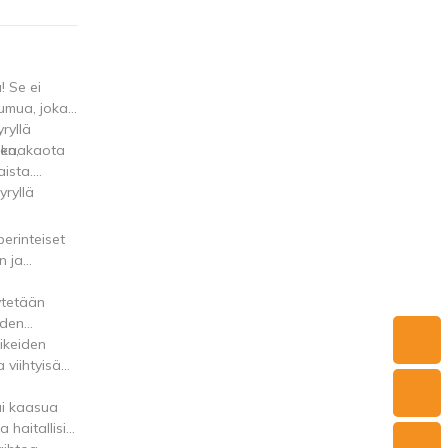
! Se ei
sumua, joka
ryllä
i kaakaota
en,
aista.
yryllä
erinteiset
n ja
ytetään
oden
oikeiden
 viihtyisä
ai kaasua
 haitallisia