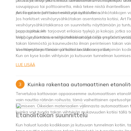
päästöjä, mikä tekee niistä turvallisemman vaihtoehdon sis
Lisäksi vesihöyryllä toimivat sähkötakat ovat helpompia asent
savupiippua tai polttoainetta, mikä tekee niistä ihanteellisen
joissa perinteiset takat eivät ole mahdollisia.
Art Fireplace: Johtava vesihöyrykäyttöisten sähkötakkojen v
Jos harkitset vesihöyrysähkötakan asentamista kotiisi, Art Fi
vesihöyrysähkötakkansa on suunniteltu näyttämään ja tuntumaa
puun tuoksu. He tarjoavat erilaisia ​​tyylejä ja kokoja, jotka
Loppuajatukset
helppoja asentaa, energiatehokkaita ja niillä on yhden vuod
Vesihöyryllä toimiva sähkötakka on älykäs ja ympäristöystävä
takan lämmöstä ja kauneudesta ilman perinteisen takan vaiva
asentamista jo tänään ja kokisi kodikkaan ja lämpimän kodin
Vesihöyrylämmitteisen sähkötakan valinnan edut
Kun on kyse kodin viihtyisän ja kutsuvan tunnelman luomises
LUE LISÄÄ
Kuinka rakentaa automaattinen etanoli
3
Tervetuloa kattavaan oppaaseemme automaattisen etanolitak
vain nauttia rätinän roihusta, tämä vaiheittainen opetusohjel
luomiseen. Oikeiden materiaalien valinnasta automaattisen
kuinka voit tuoda takan viihtyisän mukavuuden kotiisi tällä te
Etanolitakan suunnittelu
Kun haluat luoda kodikkaan ja kutsuvan tunnelman kotiin, ta
tapa nauttia perinteisen takan lämmöstä ja tunnelmasta ilma