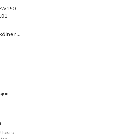
köinen
kka
4181
ajan
n
iloissa.