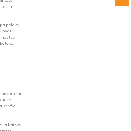
aihtoa,
toihin,
jopa palavan
sa ovat
 nauttia
ähkötakan
 lämpöä tai
olitakan
a selvää,
i ja kätevä
tuneet