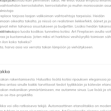
äkäyttöön.
aa ja huoltaa kuin perinteiset takat. Ne eivät vaadi erityistä ilmanv
 vaihtoehdon kerrostaloihin, kerrostaloihin ja muihin moniosaisiin asun
almistaja
replace tarjoaa laajan valikoiman vaihtoehtoja tarpeisiisi. Heidän
n oikealta takalta, ja niissä on realistinen liekkiefekti, äänet ja 
 sopivat mihin tahansa sisustukseen ja budjettiin. Lisäksi heidän takan
en takuu.
llinen tapa luoda kodikas tunnelma kotiisi. Art Fireplacen avulla voit
a ja kustannuksia. Joten miksi et harkitsisi vesihöyryllä toimivan s
 ilon koko talveksi?
ta, harva asia voi verrata takan lämpöön ja viehätykseen.
takka
an rakentamisesta. Haluatko lisätä kotiisi ripauksen eleganssia ja
ma antaa sinulle kaikki tarvittavat tiedot tyylikkään ja kätevän etan
 takan mekaniikan ymmärtämiseen, me autamme sinua. Lue lisää ja ot
e-se-itse-projektilla.
kka voi olla ratkaiseva tekijä. Automaattinen etanolitakka on modern
n tuhkan ja noen siivoamisen vaivaa. Art Fireplacella olemme erikois