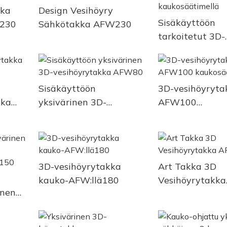
kka
Design Vesihöyry
Sisäkäyttöön
W230
Sähkötakka AFW230
tarkoitetut 3D-
vesihöyrytaka
kaukosäätimell
Sisäkäyttöön
3D-vesihöyryta
kka
yksivärinen 3D-
AFW100
vesihöyrytakka AFW80
kaukosäätimell
3D-vesihöyrytakka
Art Takka 3D
kauko-AFW:llä180
Vesihöyrytakka
inen
AFW200
a