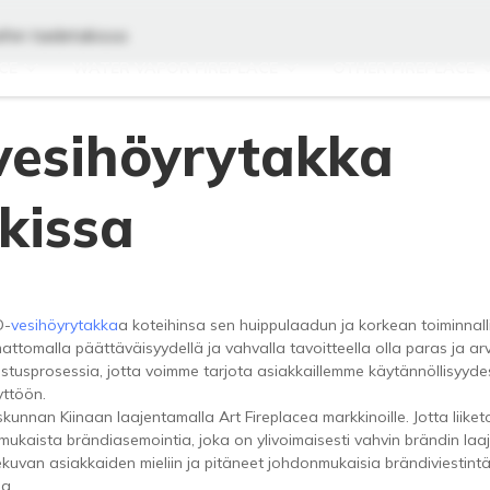
hin taidetakissa
CE
WATER VAPOR FIREPLACE
OTHER FIREPLACE
vesihöyrytakka
kissa
D-
vesihöyrytakka
a koteihinsa sen huippulaadun ja korkean toiminnal
ttomalla päättäväisyydellä ja vahvalla tavoitteella olla paras ja ar
stusprosessia, jotta voimme tarjota asiakkaillemme käytännöllisyyde
yttöön.
unnan Kiinaan laajentamalla Art Fireplacea markkinoille. Jotta liike
mukaista brändiasemointia, joka on ylivoimaisesti vahvin brändin laa
uvan asiakkaiden mieliin ja pitäneet johdonmukaisia ​​brändiviestin
a.