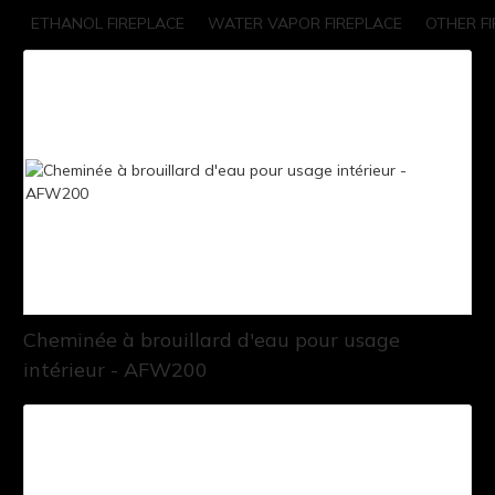
ETHANOL FIREPLACE
WATER VAPOR FIREPLACE
OTHER F
Cheminée à brouillard d'eau pour usage
intérieur - AFW200