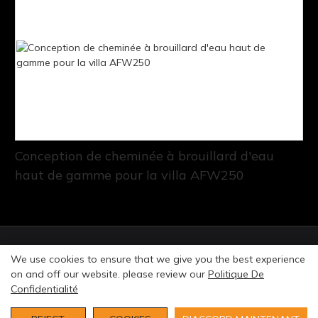
Conception de cheminée à brouillard d'eau
haut de gamme pour la villa AFW250
© Copyright 2026 Art Fireplace Technology Limited.
We use cookies to ensure that we give you the best experience
Tous droits réservés. |
politique de confidentialité
Plan
on and off our website. please review our
Politique De
du site
Confidentialité