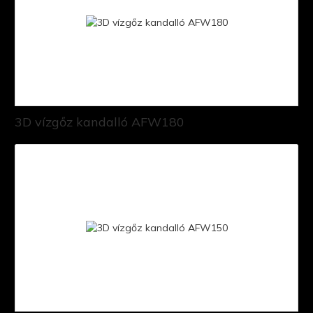
3D vízgőz kandalló AFW180