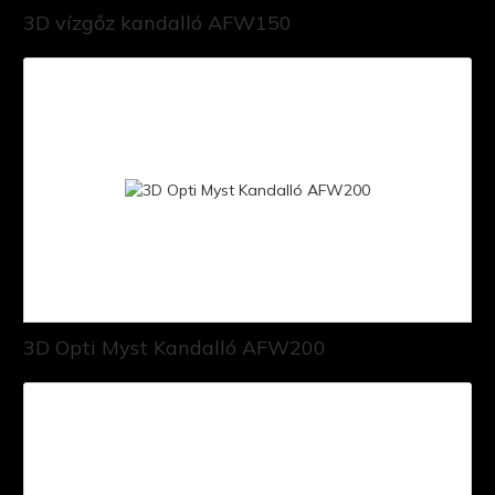
3D vízgőz kandalló AFW150
3D Opti Myst Kandalló AFW200