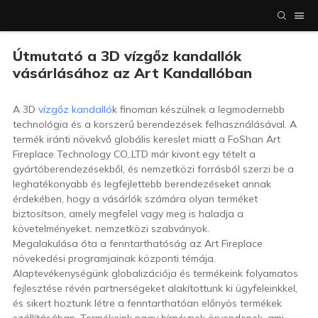
Útmutató a 3D vízgőz kandallók
vásárlásához az Art Kandallóban
A 3D
vízgőz kandalló
k finoman készülnek a legmodernebb
technológia és a korszerű berendezések felhasználásával. A
termék iránti növekvő globális kereslet miatt a FoShan Art
Fireplace Technology CO,.LTD már kivont egy tételt a
gyártóberendezésekből, és nemzetközi forrásból szerzi be a
leghatékonyabb és legfejlettebb berendezéseket annak
érdekében, hogy a vásárlók számára olyan terméket
biztosítson, amely megfelel vagy meg is haladja a
követelményeket. nemzetközi szabványok.
Megalakulása óta a fenntarthatóság az Art Fireplace
növekedési programjainak központi témája.
Alaptevékenységünk globalizációja és termékeink folyamatos
fejlesztése révén partnerségeket alakítottunk ki ügyfeleinkkel,
és sikert hoztunk létre a fenntarthatóan előnyös termékek