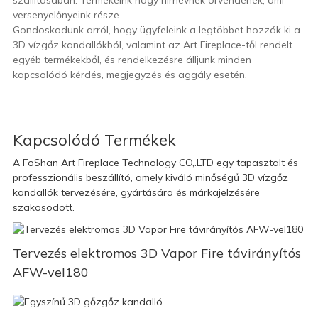
szállításában. Termékeink nagy hírnévnek örvendenek, ami
versenyelőnyeink része.
Gondoskodunk arról, hogy ügyfeleink a legtöbbet hozzák ki a
3D vízgőz kandallókból, valamint az Art Fireplace-től rendelt
egyéb termékekből, és rendelkezésre álljunk minden
kapcsolódó kérdés, megjegyzés és aggály esetén.
Kapcsolódó Termékek
A FoShan Art Fireplace Technology CO,.LTD egy tapasztalt és
professzionális beszállító, amely kiváló minőségű 3D vízgőz
kandallók tervezésére, gyártására és márkajelzésére
szakosodott.
Tervezés elektromos 3D Vapor Fire távirányítós
AFW-vel180