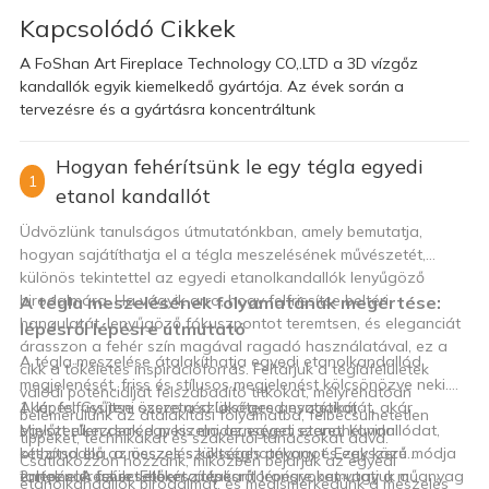
Kapcsolódó Cikkek
A FoShan Art Fireplace Technology CO,.LTD a 3D vízgőz
kandallók egyik kiemelkedő gyártója. Az évek során a
tervezésre és a gyártásra koncentráltunk
Hogyan fehérítsünk le egy tégla egyedi
1
etanol kandallót
Üdvözlünk tanulságos útmutatónkban, amely bemutatja,
hogyan sajátíthatja el a tégla meszelésének művészetét,
különös tekintettel az egyedi etanolkandallók lenyűgöző
birodalmára. Ha vágyik arra, hogy felfrissítse beltéri
A tégla meszelésének folyamatának megértése:
hangulatát, lenyűgöző fókuszpontot teremtsen, és eleganciát
lépésről lépésre útmutató
árasszon a fehér szín magával ragadó használatával, ez a
A tégla meszelése átalakíthatja egyedi etanolkandallód
cikk a tökéletes inspirációforrás. Feltárjuk a téglafelületek
megjelenését, friss és stílusos megjelenést kölcsönözve neki.
valódi potenciálját felszabadító titkokat, mélyrehatóan
Akár felfrissíteni szeretnéd lakótered esztétikáját, akár
1. lépés: Gyűjtse össze a szükséges anyagokat
belemerülünk az átalakítási folyamatba, felbecsülhetetlen
egyszerűen csak egy kis modernséget szeretnél vinni
Mielőtt elkezdenéd meszelni az egyedi etanol kandallódat,
tippeket, technikákat és szakértői tanácsokat adva.
otthonodba, a meszelés költséghatékony és egyszerű módja
készítsd elő az összes szükséges anyagot. Ezek közé
Csatlakozzon hozzánk, miközben bejárjuk az egyedi
ennek elérésére. Ebben a lépésről lépésre bemutatjuk a
tartoznak az ecseteket, a takarítórongyokat vagy a műanyag
2. lépés: A felület előkészítése
etanolkandallók birodalmát, és megismerkedünk a meszelés