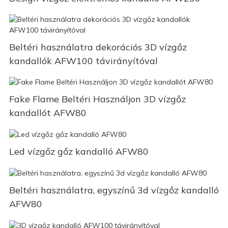
Beltéri használatra dekorációs 3D vízgőz
kandallók AFW100 távirányítóval
Fake Flame Beltéri Használjon 3D vízgőz
kandallót AFW80
Led vízgőz gőz kandalló AFW80
Beltéri használatra, egyszínű 3d vízgőz kandalló
AFW80