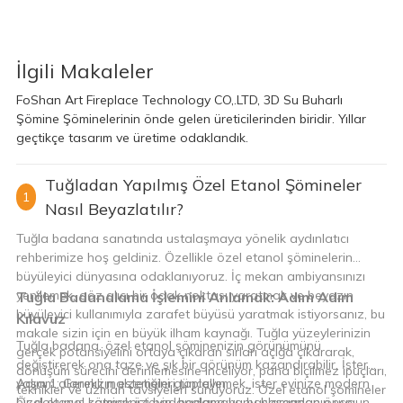
İlgili Makaleler
FoShan Art Fireplace Technology CO,.LTD, 3D Su Buharlı
Şömine Şöminelerinin önde gelen üreticilerinden biridir. Yıllar
geçtikçe tasarım ve üretime odaklandık.
Tuğladan Yapılmış Özel Etanol Şömineler
1
Nasıl Beyazlatılır?
Tuğla badana sanatında ustalaşmaya yönelik aydınlatıcı
rehberimize hoş geldiniz. Özellikle özel etanol şöminelerin
büyüleyici dünyasına odaklanıyoruz. İç mekan ambiyansınızı
yenilemek, göz alıcı bir odak noktası yaratmak ve beyazın
Tuğla Badanalama İşlemini Anlamak: Adım Adım
büyüleyici kullanımıyla zarafet büyüsü yaratmak istiyorsanız, bu
Kılavuz
makale sizin için en büyük ilham kaynağı. Tuğla yüzeylerinizin
Tuğla badana, özel etanol şöminenizin görünümünü
gerçek potansiyelini ortaya çıkaran sırları açığa çıkararak,
değiştirerek ona taze ve şık bir görünüm kazandırabilir. İster
dönüşüm sürecini derinlemesine inceliyor, paha biçilmez ipuçları,
yaşam alanınızın estetiğini güncellemek, ister evinize modern
Adım 1: Gerekli malzemeleri toplayın
teknikler ve uzman tavsiyeleri sunuyoruz. Özel etanol şömineler
bir dokunuş katmak isteyin, badana bunu başarmanın uygun
Özel etanol şöminenizi badanalamaya başlamadan önce