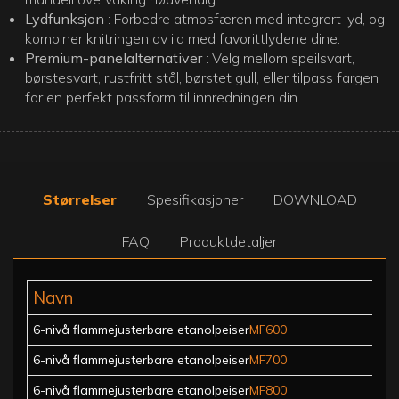
Lydfunksjon
: Forbedre atmosfæren med integrert lyd, og
kombiner knitringen av ild med favorittlydene dine.
Premium-panelalternativer
: Velg mellom speilsvart,
børstesvart, rustfritt stål, børstet gull, eller tilpass fargen
for en perfekt passform til innredningen din.
Størrelser
Spesifikasjoner
DOWNLOAD
FAQ
Produktdetaljer
Navn
6-nivå flammejusterbare etanolpeiser
MF600
6-nivå flammejusterbare etanolpeiser
MF700
6-nivå flammejusterbare etanolpeiser
MF800