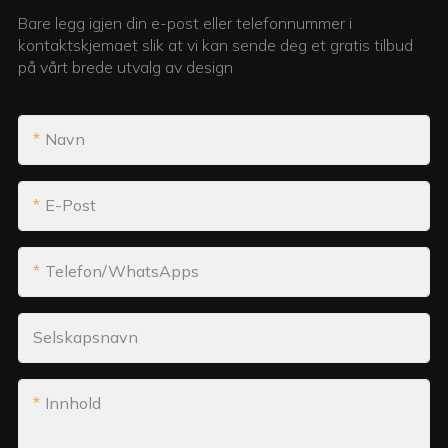
Bare legg igjen din e-post eller telefonnummer i
kontaktskjemaet slik at vi kan sende deg et gratis tilbud
på vårt brede utvalg av design
Navn
E-Post
Telefon/WhatsApps
Selskapsnavn
Innhold