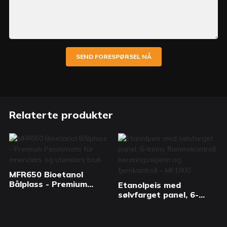
SEND FORESPØRSEL NÅ
Relaterte produkter
MFR650 Bioetanol
Bålplass - Premium
Etanolpeis med
Peisinnsats for
sølvfarget panel, 6-
innendørs og utendørs
trinns flammekontroll,
bruk
berøringsskjerm og
fjernkontroll – MF1800