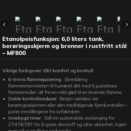
Etanolpeisfunksjon: 6,0 liters tank,
berøringsskjerm og brenner i rustfritt stål
– MF800
Viktige funksjoner: Økt komfort og kontroll
6-trinns flammejustering
: Skreddersy
flammeintensiteten til humøret ditt med 6 justerbare
flammenivåer, alt fra en mild glød til en levende flamme.
Doble kontrollmoduser
: Betjen sømløst via
berøringsskjermen eller den medfølgende fjernkontrollen –
juster innstillingene fra sofakroken.
Innebygd timer
: Still inn automatisk avstenging for
2T/4T/6T/8T for å spare drivstoff og sikre sikkerhet, ingen
manuell overvåking nødvendig.