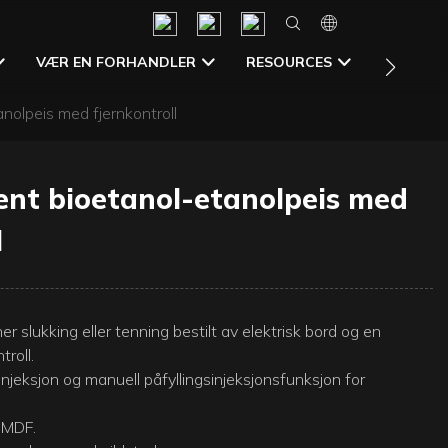
CONTAC
VÆR EN FORHANDLER
RESOURCES
anolpeis med fjernkontroll
gent bioetanol-etanolpeis med
l
er slukking eller tenning bestilt av elektrisk bord og en
roll.
njeksjon og manuell påfyllingsinjeksjonsfunksjon for
g MDF.