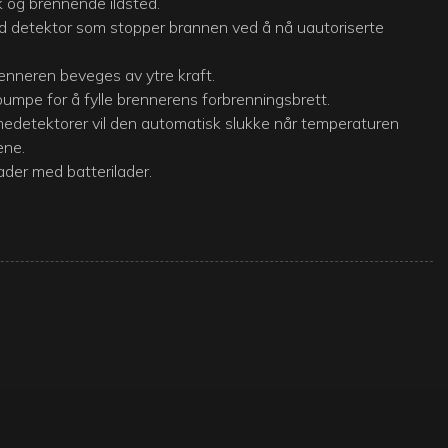
 og brennende ildsted.
d detektor som stopper brannen ved å nå uautoriserte
enneren beveges av ytre kraft.
umpe for å fylle brennerens forbrenningsbrett.
edetektorer vil den automatisk slukke når temperaturen
ene.
ader med batterilader.