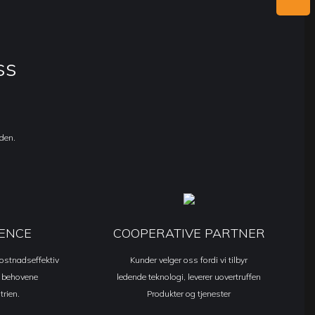
ss
rden.
IENCE
COOPERATIVE PARTNER
 kostnadseffektiv
Kunder velger oss fordi vi tilbyr
e behovene
ledende teknologi, leverer uovertruffen
rien.
Produkter og tjenester