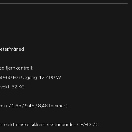
heter/måned
 fjernkontroll:
(50-60 Hz) Utgang: 12 400 W
ovekt: 52 KG
cm ( 71,65 / 9,45 / 8,46 tommer )
er elektroniske sikkerhetsstandarder. CE/FCC/IC