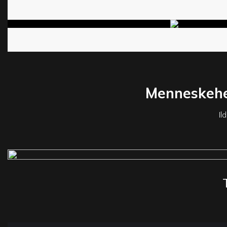
Menneskehet
Il