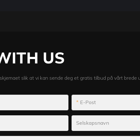
WITH US
skjemaet slik at vi kan sende deg et gratis tilbud på vårt brede 
E-Post
Selskapsnavn