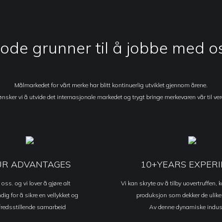
ode ​​grunner til å jobbe med o
Målmarkedet for vårt merke har blitt kontinuerlig utviklet gjennom årene.
nsker vi å utvide det internasjonale markedet og trygt bringe merkevaren vår til ve
UR ADVANTAGES
10+YEARS EXPER
 oss. og vi lover å gjøre alt
Vi kan skryte av å tilby uovertruffen,
ig for å sikre en vellykket og
produksjon som dekker de ulik
lfredsstillende samarbeid
Av denne dynamiske indust