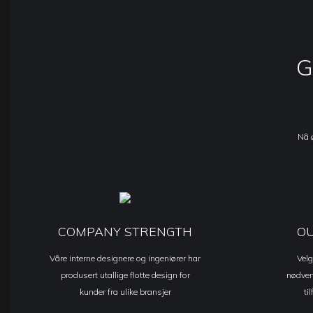
G
Nå ø
COMPANY STRENGTH
O
Våre interne designere og ingeniører har
Velg
produsert utallige flotte design for
nødvend
kunder fra ulike bransjer
ti