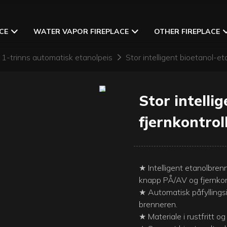
CE
WATER VAPOR FIREPLACE
OTHER FIREPLACE
1-trinns automatisk etanolpeis
Stor intelligent bioetanol-et
Stor intelli
fjernkontrol
★ Intelligent etanolbrenn
knapp PÅ/AV og fjernkont
★ Automatisk påfyllingsi
brenneren.
★ Materiale i rustfritt o