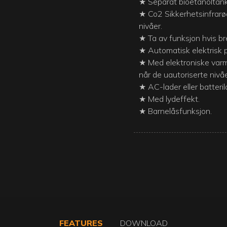
★ Separat bioetanoltank
★ Co2 Sikkerhetsinfrarø
nivåer.
★ Ta av funksjon hvis br
★ Automatisk elektrisk p
★ Med elektroniske varm
når de uautoriserte nivå
★ AC-lader eller batteril
★ Med lydeffekt.
★ Barnelåsfunksjon.
FEATURES
DOWNLOAD