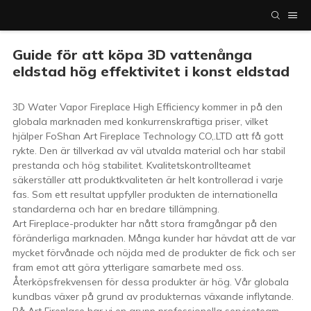
Guide för att köpa 3D vattenånga
eldstad hög effektivitet i konst eldstad
3D Water Vapor Fireplace High Efficiency kommer in på den
globala marknaden med konkurrenskraftiga priser, vilket
hjälper FoShan Art Fireplace Technology CO,.LTD att få gott
rykte. Den är tillverkad av väl utvalda material och har stabil
prestanda och hög stabilitet. Kvalitetskontrollteamet
säkerställer att produktkvaliteten är helt kontrollerad i varje
fas. Som ett resultat uppfyller produkten de internationella
standarderna och har en bredare tillämpning.
Art Fireplace-produkter har nått stora framgångar på den
föränderliga marknaden. Många kunder har hävdat att de var
mycket förvånade och nöjda med de produkter de fick och ser
fram emot att göra ytterligare samarbete med oss.
Återköpsfrekvensen för dessa produkter är hög. Vår globala
kundbas växer på grund av produkternas växande inflytande.