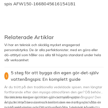
spis AFW150-1668045616154181
Relaterade Artiklar
Vi har en teknisk och skicklig mycket engagerad
personalstyrka. De är alla perfektionister, med en göra eller
dö-attityd som håller oss alla till högsta standard under hela
vår verksamhet
5 steg för att bygga din egen gör-det-själv
1
vattenångspis: En komplett guide
Är du trött på den traditionella vedeldade spisen, men längtar
fortfarande efter den mysiga atmosfären den ger? Då behöver
du inte leta längre än till en gör-det-själv-vattenångspis! Den
Fördelarna med en gör-det-själv vattenångspis
erbjuder inte bara samma komfort som en vanlig spis, utan är
Är du trött på besväret och kostnaden med att underhålla en
också miljövänlig och lätt att underhålla. I den här kompletta
traditionell öppen spis? Har du någonsin funderat på att