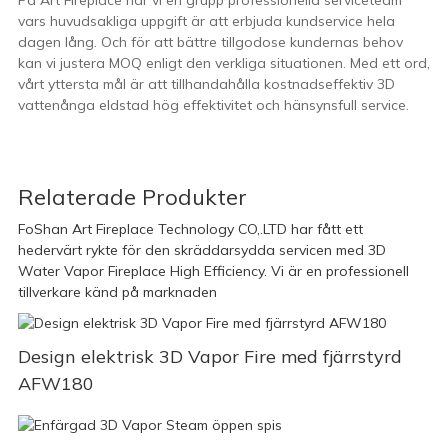
På Art Fireplace har vi en grupp professionella serviceteam
vars huvudsakliga uppgift är att erbjuda kundservice hela
dagen lång. Och för att bättre tillgodose kundernas behov
kan vi justera MOQ enligt den verkliga situationen. Med ett ord,
vårt yttersta mål är att tillhandahålla kostnadseffektiv 3D
vattenånga eldstad hög effektivitet och hänsynsfull service.
Relaterade Produkter
FoShan Art Fireplace Technology CO,.LTD har fått ett
hedervärt rykte för den skräddarsydda servicen med 3D
Water Vapor Fireplace High Efficiency. Vi är en professionell
tillverkare känd på marknaden
Design elektrisk 3D Vapor Fire med fjärrstyrd
AFW180