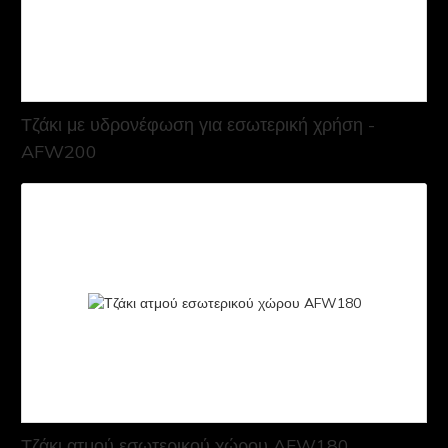
Τζάκι με υδρονέφωση για εσωτερική χρήση -
AFW200
Τζάκι ατμού εσωτερικού χώρου AFW180