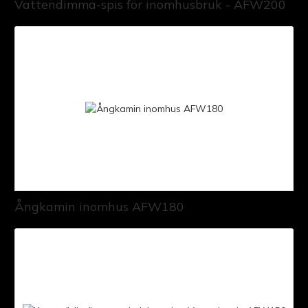
Vattendimma-spis för inomhusbruk - AFW200
Ångkamin inomhus AFW180