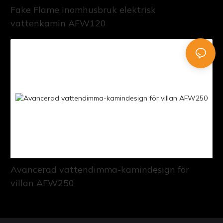
Fake Flame inomhusbruk elektrisk
vattenkamin AFW120
Avancerad vattendimma-kamindesign för
villan AFW250