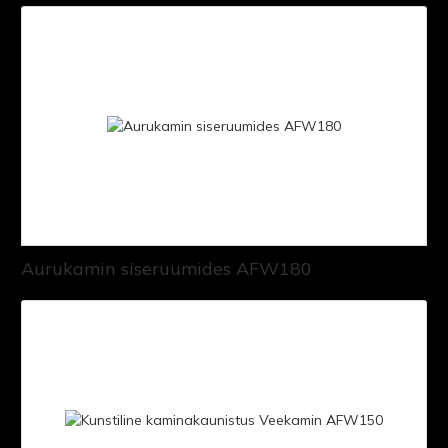
Aurukamin siseruumides AFW180