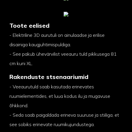
Toote eelised
- Elektriline 3D aurutuli on ainulaadse ja erilise
disainiga kaugjuhtimispuldiga.
- See pakub ühevärvilist veeauru tuld pikkusega 81
cm kuni XL.
Rakenduste stsenaariumid
- Veeaurutuld saab kasutada erinevates
ruumielementides, et luua kodus ilu ja mugavuse
õhkkond.
- Seda saab paigaldada erineva suuruse ja stiiliga, et
see sobiks erinevate ruumikujundustega.