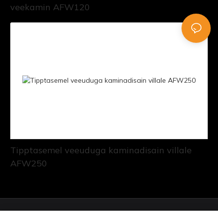
veekamin AFW120
Tipptasemel veeuduga kaminadisain villale
AFW250
© Autoriõigus 2026 Art Fireplace Technology Limited.