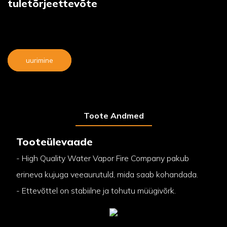
tuletõrjeettevõte
uurimine
Toote Andmed
Tooteülevaade
- High Quality Water Vapor Fire Company pakub
erineva kujuga veeaurutuld, mida saab kohandada.
- Ettevõttel on stabiilne ja tohutu müügivõrk.