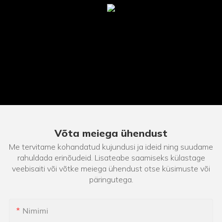
Võta meiega ühendust
Me tervitame kohandatud kujundusi ja ideid ning suudame
rahuldada erinõudeid. Lisateabe saamiseks külastage
veebisaiti või võtke meiega ühendust otse küsimuste või
päringutega.
Nimimi