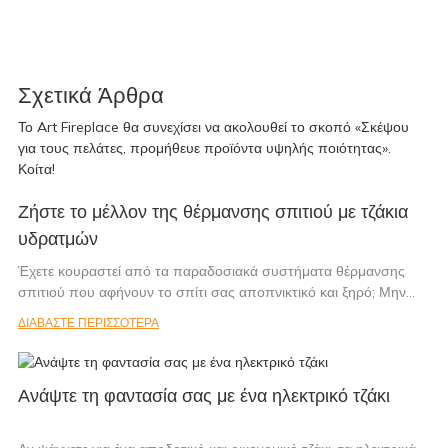
Σχετικά Άρθρα
Το Art Fireplace θα συνεχίσει να ακολουθεί το σκοπό «Σκέψου
για τους πελάτες, προμήθευε προϊόντα υψηλής ποιότητας».
Κοίτα!
Ζήστε το μέλλον της θέρμανσης σπιτιού με τζάκια
υδρατμών
Έχετε κουραστεί από τα παραδοσιακά συστήματα θέρμανσης
σπιτιού που αφήνουν το σπίτι σας αποπνικτικό και ξηρό; Μην
ψάχνετε άλλο, αλλά τα τζάκια υδρατμών. Αυτές οι καινοτόμες
ΔΙΑΒΆΣΤΕ ΠΕΡΙΣΣΌΤΕΡΑ
λύσεις θέρμανσης αξιοποιούν τη δύναμη των υδρατμών για να
δημιουργήσουν ρεαλιστικές και μαγευτικές φλόγες, διατηρώντας
παράλληλα το σπίτι σας άνετα υγρό. Σε αυτό το άρθρο,
Ανάψτε τη φαντασία σας με ένα ηλεκτρικό τζάκι
ανακαλύψτε τα πολλά πλεονεκτήματα των τζακιών υδρατμών και
πώς μπορούν να φέρουν επανάσταση στον τρόπο που
θερμαίνετε το σπίτι σας. Πείτε αντίο στον μπαγιάτικο αέρα και