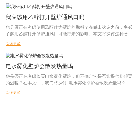
的科学原理，揭示其独特的优势，并最终揭示为何它们成为注重安
艺术壁炉的另一大优势在于其多功能性。传统壁炉点火和维护都较
MODERN DESIGN
全的房主的首选。所以，拿起一杯您最喜欢的饮料，加入我们，一
为困难，而艺术壁炉则可以通过简单的遥控器进行操控。遥控器可
我应该用乙醇打开壁炉通风口吗
起探索水雾化壁炉为何能彻底改变我们享受壁炉舒适魅力的方式，
以调节温度、火焰大小，甚至火焰颜色，营造理想的居家氛围。即
同时带来前所未有的安心。
使没有暖气，您也可以打开壁炉，享受令人心旷神怡的火焰，却无
您是否正在考虑使用乙醇作为壁炉的燃料？在做出决定之前，务必
在您的家中添加乙醇壁炉是为您的家增添品味和特色的好方法，而
需担心任何温暖。
了解用乙醇打开壁炉通风口可能带来的影响。本文将探讨这种替代
且价格也不会太贵。 在许多情况下，市场上的乙醇壁炉类型多种多
了解水蒸气壁炉背后的科学说到壁炉，安全是房主的首要考虑因
艺术壁炉还提供多项安全功能，确保您安心无虞。例如，壁炉周围
燃料的潜在优缺点，帮助您做出明智的壁炉选择。无论您是寻求更
样且华丽，您一定会找到适合您家的完美一款。
素。传统壁炉虽然舒适温暖，但也存在事故和健康隐患。然而，随
阅读更多
的玻璃触感凉爽，即使儿童和宠物使用也很安全。此外，如果壁炉
环保供暖方式的房主，还是追求独特美学效果的企业主，了解在壁
着科技的进步，一种全新的创新解决方案应运而生——水雾化壁
检测到障碍物或倾倒，会自动关闭，防止发生任何意外或损坏。
炉中使用乙醇的必要性和复杂性都至关重要。继续阅读，了解更多
炉。本文将探讨水雾化壁炉背后的科学原理，以及为什么它们比传
总而言之，Art Fireplace 是一款革命性的新产品，它正在改变我们
关于是否应该用乙醇打开壁炉通风口的信息。
GREAT SOURCE OF SUPPLEMENTAL HEAT
统壁炉更安全。
家居的供暖方式。它安装简便、功能多样且安全可靠，对于那些想
电水雾化壁炉会散发热量吗
水雾化壁炉，又称电壁炉或虚拟壁炉，近年来因其逼真的火焰效果
要享受壁炉之美而又不想承担任何麻烦或风险的人来说，它无疑是
- 了解乙醇壁炉通风口的功能使用自动乙醇壁炉时，了解壁炉通风
您是否正在考虑购买电水雾化壁炉，但不确定它是否能提供您想要
和易于安装而广受欢迎。与依靠燃烧木材或燃气来产生热量和火焰
完美的解决方案。如果您正在寻找一种全新的家居供暖方式，Art
口的功能对于安全性和效率都至关重要。在本文中，我们将深入探
我们都知道壁炉是​​很好的热源。 使用原木的传统壁炉已经存在很长
的温暖？在本文中，我们将探讨“电水雾化壁炉会散发热量吗？”这
的传统壁炉不同，水雾化壁炉采用先进技术，无需实际火焰即可营
Fireplace 将是您的完美之选。立即体验 Art Fireplace 带来的未来
讨使用自动乙醇壁炉时打开壁炉通风口的重要性，并讨论这样做的
时间了，并成为许多家庭的主要热源。
个问题，并为您提供做出明智决定所需的所有信息。无论您是想为
造模拟火焰的体验。
家居供暖！
具体好处。
阅读更多
您的家寻找舒适的供暖解决方案，还是仅仅想了解这些现代壁炉的
水雾化壁炉的核心在于其先进的雾化系统。该系统利用超声波技术
水雾化壁炉的创新技术和设计特点
在 Art Fireplace，我们致力于为客户提供高品质、创新的壁炉解决
功能，我们都能满足您的需求。继续阅读，了解更多关于这种创新
制造微米级的水滴，然后以细雾的形式释放到空气中。这些微小的
使用木材或燃气来产生真实火焰的传统壁炉时代已经屈指可数了。
方案。我们的自动乙醇壁炉旨在提供传统壁炉的美观和温暖，并融
幸运的是，有一种新的替代品，它呼吸起来更轻，释放到空气中并
供暖方案的信息。
水滴与光线相互作用，产生逼真的火焰效果，营造出火焰燃烧的幻
世界正在朝着更加可持续和环保的解决方案迈进，而 Art Fireplace
合现代科技的便捷性。了解壁炉通风口的功能是正确安全地使用我
降低空气质量的排放物更少，而且还是一种很好的热源。
觉。雾气通过专门设计的喷嘴喷出，分布均匀，确保视觉效果美观
凭借其创新的水雾化壁炉，成功地将这一趋势向前推进了一步，这
们产品的关键。
- 了解电水雾化壁炉的功能了解电水雾化壁炉的功能
且令人信服。
些壁炉将彻底改变家庭供暖的格局。
壁炉通风口在自动乙醇壁炉的功能中起着至关重要的作用。当通风
说到家庭取暖选择，电壁炉因其便捷、低维护和清洁燃烧而越来越
水雾化壁炉的主要优势之一是其安全性。与传统壁炉不同，它不涉
Art Fireplace 的水雾化壁炉为那些希望体验传统壁炉的温暖与优
口关闭时，它会限制新鲜空气流入壁炉，从而导致乙醇燃料燃烧不
CLEAN AND ENVIRONMENTALLY FRIENDLY
受欢迎。在市面上众多类型的电壁炉中，水雾化壁炉是一种独特而
及真火，消除了火花、余烬和意外烧伤的风险。这使得水雾化壁炉
雅，又不想承担风险和环境影响的人们提供了完美的解决方案。这
完全，并向房间内释放一氧化碳等有害气体。此外，关闭的通风口