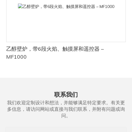
不想费心的房主来说，是一个便捷的选择。电壁炉也不会产生任何
深入了解水雾化壁炉的安全特性Art Fireplace 深知，在享受壁炉的
聚，从而加剧室内空气污染，并对居住者的健康产生负面影响。
烟雾或排放物，因此是一种更清洁、更环保的选择。
温暖和氛围时，安全至关重要。因此，我们在水雾化壁炉的设计中
除了室内空气质量问题外，还必须考虑乙醇壁炉对室外环境的影
就热量输出而言，电子水雾化壁炉与其他电热设备（例如空间加热
配备了先进的安全功能，以确保客户享受无忧无虑的愉悦体验。在
响。虽然乙醇是一种可再生燃料，但燃烧过程仍会向大气中释放二
遥控单色电动3D壁炉
器或踢脚线加热器）相当。然而，它们还具有额外的优势，即通过
本文中，我们将深入探讨各种安全功能，这些功能使我们的水雾化
氧化碳，造成温室气体排放。制造商和消费者必须考虑乙醇壁炉的
逼真的火焰效果营造出舒适宜人的氛围。这使得它们成为那些想要
壁炉比传统壁炉更安全，并强调为什么 Art Fireplace 是追求美观和
整个生命周期及其对环境的影响。
室内装饰 3D 壁炉 AFW100 带遥控器
提升居住空间氛围并提供热源的房主的理想选择。
安全的人士的首选品牌。
Art Fireplace 深知解决乙醇通风对环境影响的重要性。作为自动乙
总而言之，电子水雾化壁炉确实会散发热量，并且可以成为任何房
1. 禁止真实火焰，禁止可燃燃料：
醇壁炉行业的领导者，该品牌不断致力于开发和提供创新解决方
间有效且高效的暖源。在 Art Fireplace，我们致力于为消费者提供
水雾化壁炉最显著的优势之一是无需真实的火焰和可燃燃料。相
乙醇壁炉，带6段火焰、触摸屏和遥控器 –
案，以最大限度地减少其产品对环境的影响。
有关电子壁炉热量输出的可靠信息，并不断创新和改进我们的产
反，Art Fireplace 的水雾化壁炉结合使用 LED 灯和水雾来营造真
Art Fireplace 采取的一项重要举措是优先为其乙醇壁炉开发高质量
MF1000
品，以确保它们满足客户的需求。无论您是想为您的家居寻找时尚
实火焰的幻觉。这消除了意外火灾、一氧化碳中毒以及燃烧实木或
的通风系统。通过确保高效通风，该品牌旨在最大限度地减少室内
实用的供暖解决方案，还是仅仅想营造舒适温馨的氛围，Art
天然气带来的任何潜在健康危害的风险。
空气污染，为顾客提供更健康的生活环境。
Fireplace 的电子水雾化壁炉都是您的理想之选。
2. 酷炫外观：
此外，Art Fireplace 致力于在其壁炉建造过程中采用可持续环保的
Art Fireplace 深知预防意外烫伤的重要性，尤其是在有儿童和宠物
材料，并推广节能设计，以减少整体环境影响。该品牌还鼓励负责
- 电壁炉和传统壁炉产热效果对比在选择壁炉时，许多人会在燃木
的家庭中。我们的水雾化壁炉采用冷触式外层设计，确保即使在使
任的燃料消耗，并提倡使用高品质、清洁燃烧的生物乙醇，以进一
壁炉的传统魅力和电壁炉的便利性之间犹豫不决。最近，市场上出
用壁炉时，表面也能保持凉爽触感。这一特性消除了烫伤风险，让
步减少排放。
联系我们
现了一种新的选择——电水雾化壁炉。这些壁炉因其令人惊叹的逼
客户安心无忧。
总而言之，乙醇通风对环境的影响是自动乙醇壁炉消费者和制造商
真火焰效果和水雾的舒缓声而广受欢迎，但许多人仍然怀疑它们是
3.自动关机：
我们欢迎定制设计和想法，并能够满足特定要求。有关更
需要考虑的关键因素。Art Fireplace 深知解决这些问题的重要性，
否能提供与传统壁炉相同的热量。在本文中，我们将探讨电壁炉和
为了提高安全性并预防任何可能发生的事故，Art Fireplace 的水雾
多信息，请访问网站或直接与我们联系，并附有问题或询
并致力于为客户提供环保产品。通过优先考虑高效通风、可持续材
传统壁炉的产热能力，并特别关注电水雾化壁炉。
化壁炉配备了自动关闭功能。该智能系统能够检测到任何异常情况
问。
料和负责任的燃料消耗，该品牌积极致力于最大限度地减少其壁炉
首先，让我们来澄清一个常见的误解：电壁炉不产热。实际上，电
或过热情况，并立即关闭壁炉，以防止潜在危险。这确保了我们的
的环境足迹，同时仍能提供客户期望的温暖和舒适。
壁炉能够产生大量的热量，尤其是在配备强大的加热元件的情况
客户可以安心享受壁炉带来的乐趣，而无需担心任何安全问题。
下。许多电壁炉都配有内置风扇，有助于将热量分散到整个房间，