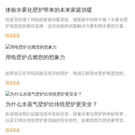
体验水雾化壁炉带来的未来家庭供暖
您是否厌倦了传统的家庭供暖系统，感觉家中闷热干燥？水雾化壁
炉就是您的最佳选择。这些创新的供暖解决方案利用水雾的力量，
创造出逼真迷人的火焰，同时保持家中舒适的湿度。在本文中，我
阅读更多
们将探索水雾化壁炉的诸多优势，以及它们如何彻底改变您的家庭
供暖方式。告别污浊的空气，迎接家庭供暖的未来。
家庭供暖的新时代：水雾化壁炉
用电壁炉点燃您的想象力
水雾化壁炉开启了家庭供暖的新时代。这些现代奇迹提供了传统壁
炉的温暖和舒适，同时无需烟囱、燃气管道，甚至无需真正的火
焰。Art Fireplace 是水雾化壁炉的领先制造商，引领着这场家庭供
如果您正在寻找高效且经济的壁炉，电动乙醇和水壁炉将是您的最
暖革命。
佳选择。 与其他壁炉相比，它们 100% 环保，并且使用寿命更
艺术壁炉是一款高科技解决方案，利用水蒸气、LED照明和逼真的
阅读更多
长。
火焰效果，为您的家营造令人惊叹的壁炉体验。与会产生有害烟雾
和排放物的传统壁炉不同，艺术壁炉只产生水蒸气和热量。这意味
着您可以享受熊熊燃烧的火焰之美，而不会对环境造成任何负面影
为什么水蒸气壁炉比传统壁炉更安全？
响。
乙醇壁炉被称为乙醇加热器、凝胶燃料壁炉、生物火焰壁炉、乙醇
欢迎阅读我们这篇信息丰富的文章，探索水雾化壁炉的奇妙世界，
艺术壁炉的一大优势在于其安装简便。传统壁炉的安装过程复杂，
燃烧器或生物燃料壁炉，其结构由不锈钢制成，由高效燃烧器托
以及它相比传统壁炉更优越的安全特性。如果您想为您的家营造温
可能需要数天时间，而艺术壁炉只需几个小时即可完成安装并投入
盘、优质防护屏以及盖子或整流罩组成。 二氧化碳、蒸汽和热量是
暖舒适的氛围，又不想担心传统壁炉的潜在危险，那么您来对地方
使用。此外，这款壁炉无需任何额外的管道或燃气管线，安装简
加热器唯一的燃烧副产物，这意味着不需要室外通风或烟道
阅读更多
了。在本篇综合指南中，我们将深入探究水雾化壁炉背后引人入胜
便，使用安全可靠。