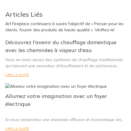
Articles Liés
Art Fireplace continuera à suivre l'objectif de « Penser pour les
clients, fournir des produits de haute qualité ». Vérifiez-le!
Découvrez l'avenir du chauffage domestique
avec les cheminées à vapeur d'eau
Vous en avez assez des systèmes de chauffage traditionnels
qui laissent une sensation d'étouffement et de sécheresse
dans votre maison ? Ne cherchez plus : les cheminées à vapeur
LIRE LA SUITE
d'eau sont faites pour vous. Ces solutions de chauffage
innovantes utilisent la puissance de la vapeur d'eau pour créer
des flammes réalistes et envoûtantes, tout en maintenant une
Allumez votre imagination avec un foyer
humidité confortable dans votre maison. Dans cet article,
découvrez les nombreux avantages des cheminées à vapeur
électrique
d'eau et comment elles peuvent révolutionner votre façon de
chauffer votre maison. Dites adieu à l'air vicié et découvrez le
Si vous recherchez une cheminée efficace et économique, les
futur du chauffage domestique.
cheminées électriques à l'éthanol et à l'eau s'avéreront être le
La nouvelle ère du chauffage domestique : les cheminées à
LIRE LA SUITE