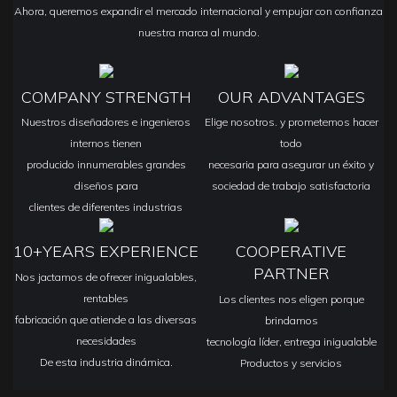
Ahora, queremos expandir el mercado internacional y empujar con confianza
nuestra marca al mundo.
COMPANY STRENGTH
OUR ADVANTAGES
Nuestros diseñadores e ingenieros
Elige nosotros. y prometemos hacer
internos tienen
todo
producido innumerables grandes
necesaria para asegurar un éxito y
diseños para
sociedad de trabajo satisfactoria
clientes de diferentes industrias
10+YEARS EXPERIENCE
COOPERATIVE
PARTNER
Nos jactamos de ofrecer inigualables,
rentables
Los clientes nos eligen porque
fabricación que atiende a las diversas
brindamos
necesidades
tecnología líder, entrega inigualable
De esta industria dinámica.
Productos y servicios