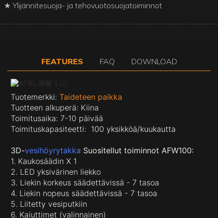
★ Ylijännitesuoja- ja tehovuotosuojatoiminnot
FEATURES
FAQ
DOWNLOAD
Tuotemerkki:
Taideteen paikka
Tuotteen alkuperä: Kiina
Toimitusaika: 7-10 päivää
Toimituskapasiteetti:
100 yksikköä/kuukautta
3D-
vesihöyrytakka
Suositellut toiminnot AFW100:
1. Kaukosäädin X 1
2. LED yksivärinen liekko
3. Liekin korkeus säädettävissä - 7 tasoa
4. Liekin nopeus säädettävissä - 7 tasoa
5. Liitetty vesiputkiin
6. Kaiuttimet (valinnainen)