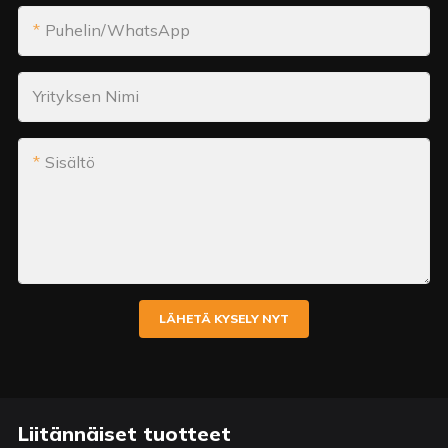
Puhelin/WhatsApp
Yrityksen Nimi
Sisältö
LÄHETÄ KYSELY NYT
Liitännäiset tuotteet