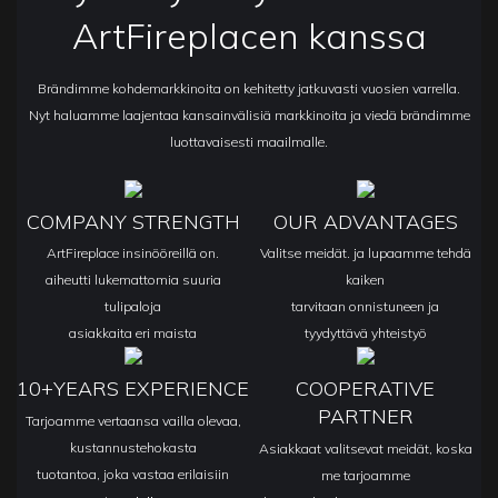
ArtFireplacen kanssa
Brändimme kohdemarkkinoita on kehitetty jatkuvasti vuosien varrella.
Nyt haluamme laajentaa kansainvälisiä markkinoita ja viedä brändimme
luottavaisesti maailmalle.
COMPANY STRENGTH
OUR ADVANTAGES
ArtFireplace insinööreillä on.
Valitse meidät. ja lupaamme tehdä
aiheutti lukemattomia suuria
kaiken
tulipaloja
tarvitaan onnistuneen ja
asiakkaita eri maista
tyydyttävä yhteistyö
10+YEARS EXPERIENCE
COOPERATIVE
PARTNER
Tarjoamme vertaansa vailla olevaa,
kustannustehokasta
Asiakkaat valitsevat meidät, koska
tuotantoa, joka vastaa erilaisiin
me tarjoamme