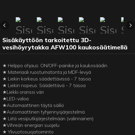
Sisäkäyttöön tarkoitettu 3D-
vesihöyrytakka AFW100 kaukosäätimellä
★ Helppo ohjaus: ON/OFF-painike ja kaukosäädin
★ Materiaali ruostumatonta ja MDF-levyä
★ Liekin korkeus säädettävissä - 7 tasoa
★ Liekin nopeus: Säädettävä - 7 tasoa
★Liekki oranssi väri
★LED-valoa
★Automaattinen täytä säiliö
★Automaattinen tyhjennysjärjestelmä.
★ Liitä vesiputkijärjestelmään (valinnainen)
★Vihreän energian suojelu
★ Ylivuotosuojatoiminto