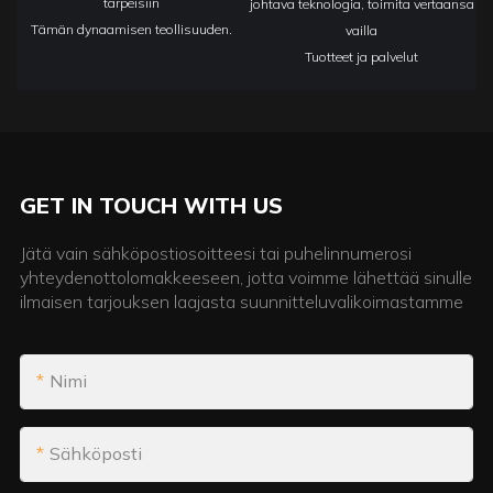
tarpeisiin
johtava teknologia, toimita vertaansa
Tämän dynaamisen teollisuuden.
vailla
Tuotteet ja palvelut
GET IN TOUCH WITH US
Jätä vain sähköpostiosoitteesi tai puhelinnumerosi
yhteydenottolomakkeeseen, jotta voimme lähettää sinulle
ilmaisen tarjouksen laajasta suunnitteluvalikoimastamme
Nimi
Sähköposti