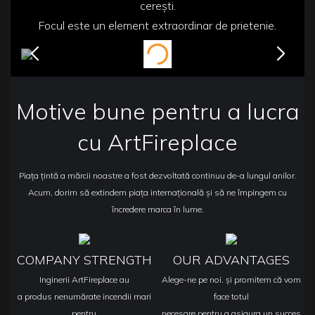
cerești.
Focul este un element extraordinar de prietenie.
Motive bune pentru a lucra
cu ArtFireplace
Piața țintă a mărcii noastre a fost dezvoltată continuu de-a lungul anilor.
Acum, dorim să extindem piața internațională și să ne împingem cu
încredere marca în lume.
COMPANY STRENGTH
OUR ADVANTAGES
Inginerii ArtFireplace au
Alege-ne pe noi. și promitem că vom
a produs nenumărate incendii mari
face totul
pentru
necesare pentru a asigura un succes