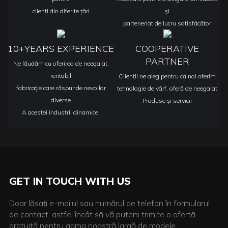
clienți din diferite țări
şi
parteneriat de lucru satisfăcător
10+YEARS EXPERIENCE
COOPERATIVE
PARTNER
Ne lăudăm cu oferirea de neegalat,
rentabil
Clienții ne aleg pentru că noi oferim
fabricație care răspunde nevoilor
tehnologie de vârf, oferă de neegalat
diverse
Produse și servicii
A acestei industrii dinamice.
GET IN TOUCH WITH US
Doar lăsați e-mailul sau numărul de telefon în formularul
de contact, astfel încât să vă putem trimite o ofertă
gratuită pentru gama noastră largă de modele