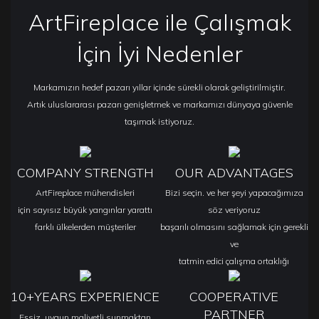
ArtFireplace ile Çalışmak
İçin İyi Nedenler
Markamızın hedef pazarı yıllar içinde sürekli olarak geliştirilmiştir.
Artık uluslararası pazarı genişletmek ve markamızı dünyaya güvenle
taşımak istiyoruz.
COMPANY STRENGTH
OUR ADVANTAGES
ArtFireplace mühendisleri
Bizi seçin. ve her şeyi yapacağımıza
için sayısız büyük yangınlar yarattı
söz veriyoruz
farklı ülkelerden müşteriler
başarılı olmasını sağlamak için gerekli
ve
tatmin edici çalışma ortaklığı
10+YEARS EXPERIENCE
COOPERATIVE
PARTNER
Eşsiz, uygun maliyetli sunmaktan