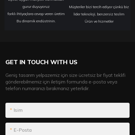
gurur duyuyoruz
Müşteriler bizi tercih ediyor çünkü biz
farklı ihtiyaçlara cevap veren üretim
lider teknoloji, benzersiz teslim
Bu dinamik endüstrinin.
Ürün ve hizmetler
GET IN TOUCH WITH US
Geniş tasarım yelpazemiz için size ücretsiz bir fiyat teklifi
gönderebilmemiz için iletişim formunda e-posta veya
telefon numaranızı bırakmanız yeterlidir.
Isim
E-Posta