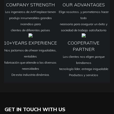
COMPANY STRENGTH
OUR ADVANTAGES
Los ingenieros de ArtFireplace tienen
Elige nosotros. y prometemos hacer
produjo innumerables grandes
todo
incendios para
necesaria para asegurar un éxito y
clientes de diferentes países
sociedad de trabajo satisfactoria
10+YEARS EXPERIENCE
COOPERATIVE
PARTNER
Nos jactamos de ofrecer inigualables,
rentables
Los clientes nos eligen porque
fabricación que atiende a las diversas
brindamos
necesidades
tecnología líder, entrega inigualable
De esta industria dinámica.
Productos y servicios
GET IN TOUCH WITH US