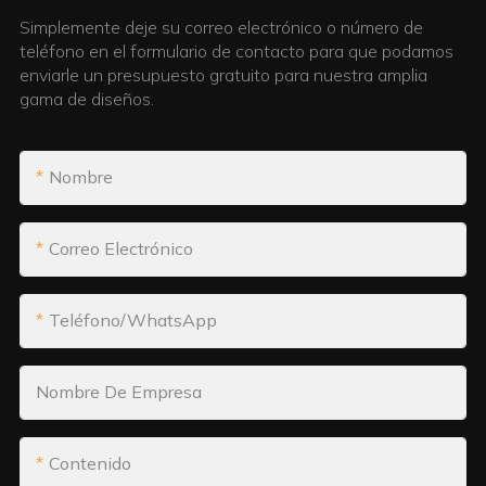
Simplemente deje su correo electrónico o número de
teléfono en el formulario de contacto para que podamos
enviarle un presupuesto gratuito para nuestra amplia
gama de diseños.
Nombre
Correo Electrónico
Teléfono/WhatsApp
Nombre De Empresa
Contenido