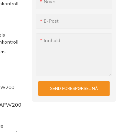
Navn
E-Post
r
Innhold
is
SEND FORESPØRSEL NÅ
 AFW200