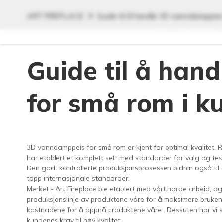
ART FIREPLACE
Guide til å handle 3D vanndamppeis
ETHANOL FIREPLA
Guide til å han
for små rom i k
3D vanndamppeis for små rom er kjent for optimal kvalitet. 
har etablert et komplett sett med standarder for valg og testi
Den godt kontrollerte produksjonsprosessen bidrar også til å
topp internasjonale standarder.
Merket - Art Fireplace ble etablert med vårt harde arbeid, og
produksjonslinje av produktene våre for å maksimere bruken
kostnadene for å oppnå produktene våre . Dessuten har vi styr
kundenes krav til høy kvalitet.