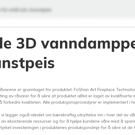
 for små rom i kunstpeis
CE
WATER VAPOR FIREPLACE
OTHER FIREPLACE
dle 3D vanndamppe
unstpeis
Råvarene er grunnlaget for produktet. FoShan Art Fireplace Technolo
ng av råvarer for å sikre at produktet alltid er laget av kvalifiserte m
 forbedre kvaliteten. Alle produksjonsprosedyrer er implementert i he
 vi legger også idealet om bærekraftig utnyttelse inn i hver del av vå
 av eksisterende ressurser og for å hjelpe kundene våre med å spar
ket investeringen i produktenes produksjonslinje for å sikre at de til