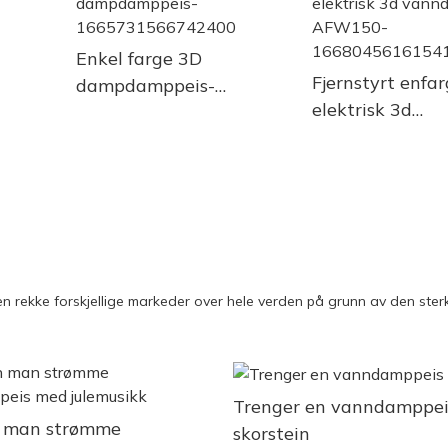
Enkel farge 3D
Fjernstyrt enfa
dampdamppeis-
elektrisk 3d
1665731566742400
vanndamppeis
AFW150-
166804561615
n rekke forskjellige markeder over hele verden på grunn av den sterk
Trenger en vanndamppei
 man strømme
skorstein