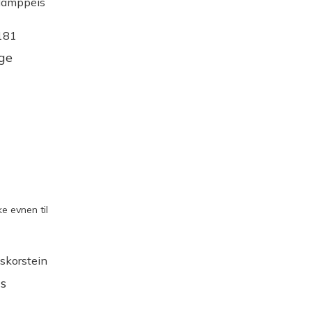
rge
4181
e evnen til
s