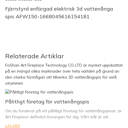
Fjärrstyrd enfärgad elektrisk 3d vattenånga
spis AFW150-1668045616154181
Relaterade Artiklar
FoShan Art Fireplace Technology CO,.LTD är mycket uppskattat
på en mängd olika marknader över hela världen på grund av
den starka förmågan att tillverka 3D vattenångspis för små
utrymmen
Pålitligt företag för vattenångspis
Om du funderar på ett pålitligt företag för vattenångspisar, är
Art Fireplace definitivt lösningen för dig. Vårt mål är att
tillfredsställa våra kunder med hög prestanda, pålitlig kvalitet,
LÄS MER