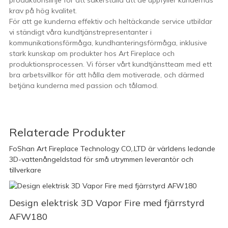
produktionslinje för att säkerställa att de uppfyller kundernas
krav på hög kvalitet.
För att ge kunderna effektiv och heltäckande service utbildar
vi ständigt våra kundtjänstrepresentanter i
kommunikationsförmåga, kundhanteringsförmåga, inklusive
stark kunskap om produkter hos Art Fireplace och
produktionsprocessen. Vi förser vårt kundtjänstteam med ett
bra arbetsvillkor för att hålla dem motiverade, och därmed
betjäna kunderna med passion och tålamod.
Relaterade Produkter
FoShan Art Fireplace Technology CO,.LTD är världens ledande
3D-vattenångeldstad för små utrymmen leverantör och
tillverkare
Design elektrisk 3D Vapor Fire med fjärrstyrd
AFW180