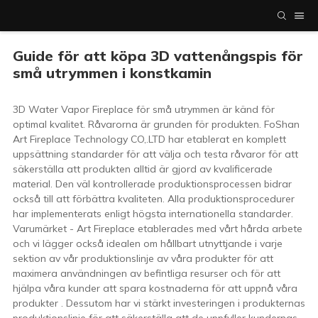
Guide för att köpa 3D vattenångspis för
små utrymmen i konstkamin
3D Water Vapor Fireplace för små utrymmen är känd för
optimal kvalitet. Råvarorna är grunden för produkten. FoShan
Art Fireplace Technology CO,.LTD har etablerat en komplett
uppsättning standarder för att välja och testa råvaror för att
säkerställa att produkten alltid är gjord av kvalificerade
material. Den väl kontrollerade produktionsprocessen bidrar
också till att förbättra kvaliteten. Alla produktionsprocedurer
har implementerats enligt högsta internationella standarder.
Varumärket - Art Fireplace etablerades med vårt hårda arbete
och vi lägger också idealen om hållbart utnyttjande i varje
sektion av vår produktionslinje av våra produkter för att
maximera användningen av befintliga resurser och för att
hjälpa våra kunder att spara kostnaderna för att uppnå våra
produkter . Dessutom har vi stärkt investeringen i produkternas