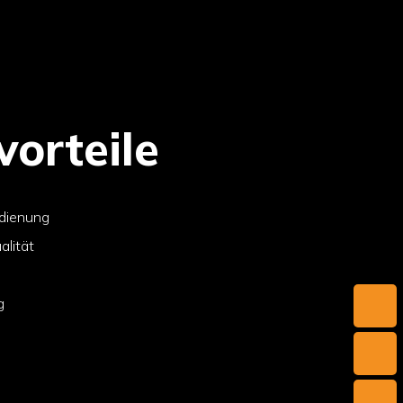
orteile
edienung
alität
g