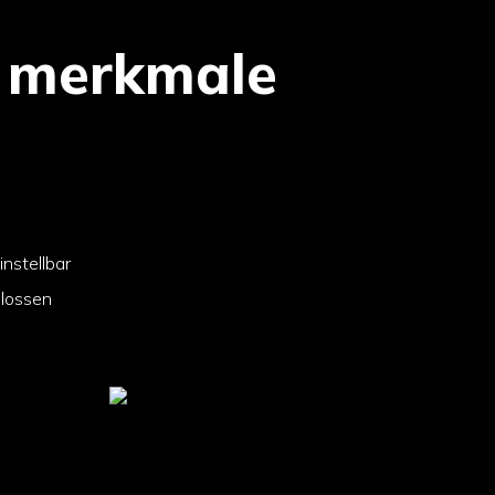
 merkmale
nstellbar
hlossen