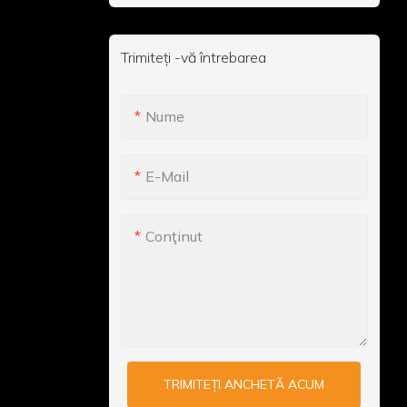
Trimiteți -vă întrebarea
Nume
E-Mail
Conţinut
TRIMITEȚI ANCHETĂ ACUM