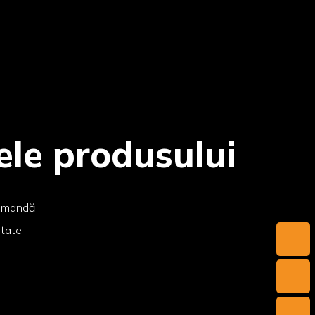
ele produsului
comandă
itate