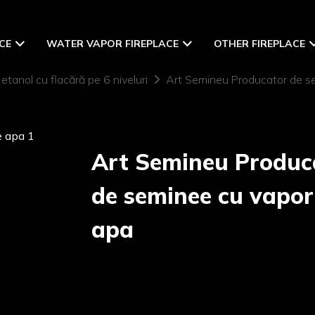
CE
WATER VAPOR FIREPLACE
OTHER FIREPLACE
etanol cu ​​flacără pe 6 niveluri
Art Semineu Producator de se
Art Semineu Produc
de seminee cu vapor
apa