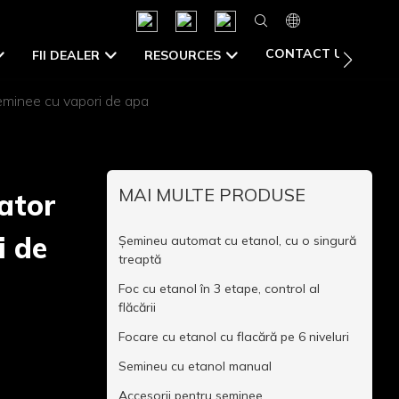
CONTACT US
FII DEALER
RESOURCES
minee cu vapori de apa
MAI MULTE PRODUSE
ator
i de
Șemineu automat cu etanol, cu o singură
treaptă
Foc cu etanol în 3 etape, control al
flăcării
Focare cu etanol cu ​​flacără pe 6 niveluri
Semineu cu etanol manual
Accesorii pentru seminee