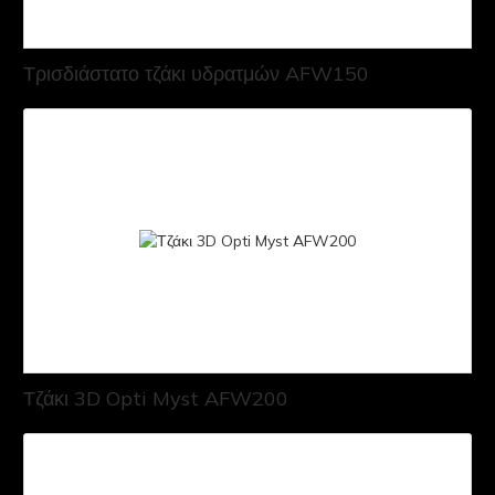
Τρισδιάστατο τζάκι υδρατμών AFW150
Τζάκι 3D Opti Myst AFW200