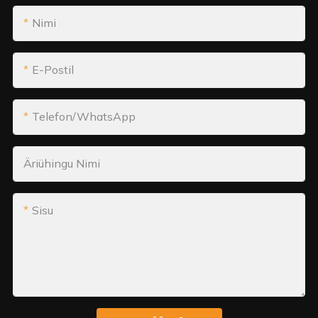
Nimi
E-Postil
Telefon/WhatsApp
Äriühingu Nimi
Sisu