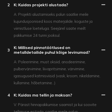
2
K: Kuidas projekti alustada?
A: Projekti alustamiseks palun saatke meile
kujundusjoonised koos materjalide, koguste ja
viimistluse loeteluga. Seejärel saate meilt
pakkumise 24 tunni jooksul.
K: Millised pinnatöötlused on
3
metalldetailide puhul kõige levinumad?
A: Poleerimine, must oksiid, anodeerimine,
pulbervärvimine, liivapritsimine, värvimine,
igasugused katmisviisid (vask, kroom, nikeldamine,
kullamine, hõbetamine...)
4
K: Kuidas ma tellin ja maksan?
V: Pärast hinnapakkumise saamist ja kui soovite
tellimuse esitada, saatke meile palun: