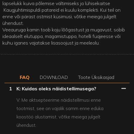
lapselukk kuiva põlemise vältimiseks ja lühisekaitse
Kaugjuhtimispuldi patareid ei kuulu komplekti. Kui teil on
enne või pärast ostmist küsimusi, võtke meiega julgelt
ühendust.
Veeauruga kamin toob koju lõõgastust ja mugavust, sobib
ideaalselt elutuppa, magamistuppa, hotelli fuajeesse või
kuhu iganes vajatakse lisasoojust ja meeleolu.
FAQ
DOWNLOAD
Toote Üksikasjad
1
K: Kuidas oleks näidistellimusega?
V: Me aktsepteerime näidistellimusi enne
tootmist, see on vajalik samm enne eduka
koostöö alustamist, võtke meiega julgelt
ühendust.