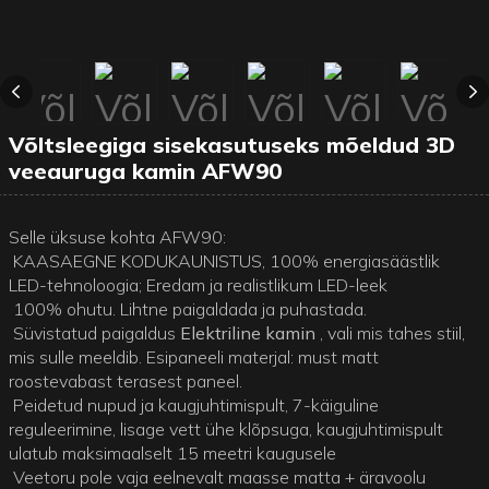
Võltsleegiga sisekasutuseks mõeldud 3D
veeauruga kamin AFW90
Selle üksuse kohta AFW90:
KAASAEGNE KODUKAUNISTUS, 100% energiasäästlik
LED-tehnoloogia; Eredam ja realistlikum LED-leek
100% ohutu. Lihtne paigaldada ja puhastada.
Süvistatud paigaldus
Elektriline kamin
, vali mis tahes stiil,
mis sulle meeldib. Esipaneeli materjal: must matt
roostevabast terasest paneel.
Peidetud nupud ja kaugjuhtimispult, 7-käiguline
reguleerimine, lisage vett ühe klõpsuga, kaugjuhtimispult
ulatub maksimaalselt 15 meetri kaugusele
Veetoru pole vaja eelnevalt maasse matta + äravoolu