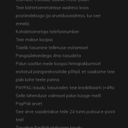
Teie kättetoimetamise aadress koos
postiindeksiga (ja arveldusaadress, kui see
erineb).
Kohaletoimetaja telefoninumber
Teie makse koopia
Täielik tasumine tellimuse esitamisel:
Pangaülekandega, ilma tasudeta
Palun saatke meile koopia hinnapakkumisel
esitatud pangarekvisiitide põhjal, et saaksime teie
paki kohe teele panna.
PAYPALi kaudu, kasutades teie krediitkaarti (+4%)
Selle lahenduse valimisel palun küsige meilt
PayPali arvet.
See arve saadetakse teile 24 tunni jooksul e-posti
teel.
Turvalise PayPali platvormi kaudu