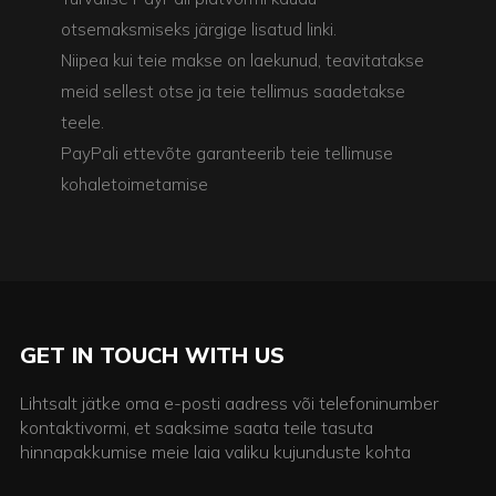
otsemaksmiseks järgige lisatud linki.
Niipea kui teie makse on laekunud, teavitatakse
meid sellest otse ja teie tellimus saadetakse
teele.
PayPali ettevõte garanteerib teie tellimuse
kohaletoimetamise
GET IN TOUCH WITH US
Lihtsalt jätke oma e-posti aadress või telefoninumber
kontaktivormi, et saaksime saata teile tasuta
hinnapakkumise meie laia valiku kujunduste kohta