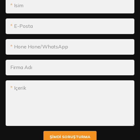
Isim
E-Posta
Hone Hone/WhatsApp
Firma Adı
Içerik
ŞIMDI SORUŞTURMA