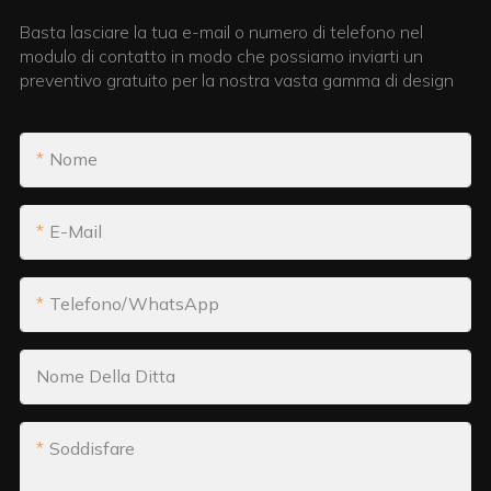
Basta lasciare la tua e-mail o numero di telefono nel
modulo di contatto in modo che possiamo inviarti un
preventivo gratuito per la nostra vasta gamma di design
Nome
E-Mail
Telefono/WhatsApp
Nome Della Ditta
Soddisfare