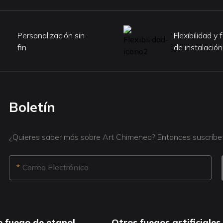
Personalización sin
Flexibilidad y 
fin
de instalación
Boletín
¿Quieres saber más sobre Art Chimenea? Entonces suscríbete
Correo Electrónico
e fuego de etanol
Otros fuegos artificiales