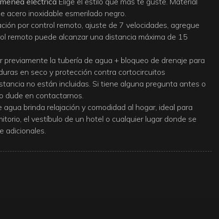
menea eléctrica
Elige el estilo que más te guste. Material
 de acero inoxidable esmerilado negro.
ción por control remoto, ajuste de 7 velocidades, agregue
ntrol remoto puede alcanzar una distancia máxima de 15
r previamente la tubería de agua + bloqueo de drenaje para
uras en seco y protección contra cortocircuitos
stancia no están incluidas. Si tiene alguna pregunta antes o
o dude en contactarnos.
agua brinda relajación y comodidad al hogar, ideal para
mitorio, el vestíbulo de un hotel o cualquier lugar donde se
e adicionales.