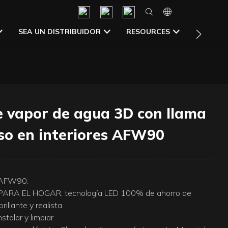
CONTAC
SEA UN DISTRIBUIDOR
RESOURCES
 vapor de agua 3D con llama
uso en interiores AFW90
o AFW90:
ARA EL HOGAR, tecnología LED 100% de ahorro de
illante y realista
talar y limpiar.