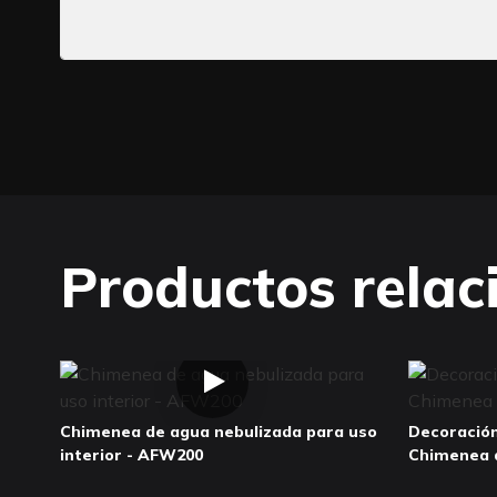
Productos relac
Chimenea de agua nebulizada para uso
Decoración
interior - AFW200
Chimenea 