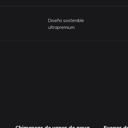
Diseño sostenible
ultrapremium
Chimeneas de vapor de agua
Fuegos d