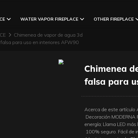
CE
WATER VAPOR FIREPLACE
OTHER FIREPLACE
ACE
Chimenea de vapor de agua 3d
falsa para uso en interiores AFW90
Chimenea de
falsa para 
Acerca de este artícul
Decoración MODERNA P
energía; Llama LED más br
100% seguro. Fácil de ins