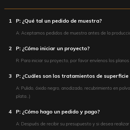
1
P: ¿Qué tal un pedido de muestra?
A: Aceptamos pedidos de muestra antes de la producció
2
P: ¿Cómo iniciar un proyecto?
R: Para iniciar su proyecto, por favor envíenos los plano
3
P: ¿Cuáles son los tratamientos de superfici
A: Pulido, óxido negro, anodizado, recubrimiento en po
plata…)
4
P: ¿Cómo hago un pedido y pago?
A: Después de recibir su presupuesto y si desea realizar